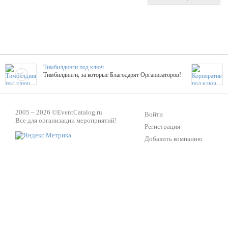
Тимбилдинги под ключ
Тимбилдинги, за которые Благодарят Организаторов!
Жажда Творчества
2005 – 2026 ©
EventCatalog.ru
ТОПовые мастер-классы на мероприятие! Гибкие цены!
Войти
Все для организации мероприятий!
Регистрация
Добавить компанию
ShowTex - Декор и Ди
Мас
ShowTex - производитель огнестойких декораций
ТОП
Группа «Москвичка»
3D 
Настроение, стиль, настоящий драйв в Ваш день!
Кажд
Вячеслав Верещака
BAR