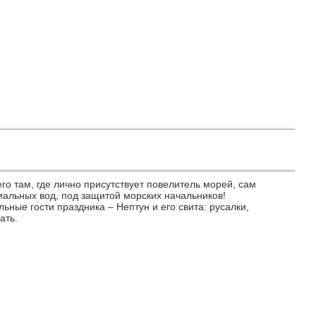
го там, где лично присутствует повелитель морей, сам
иальных вод, под защитой морских начальников!
ные гости праздника – Нептун и его свита: русалки,
ать.