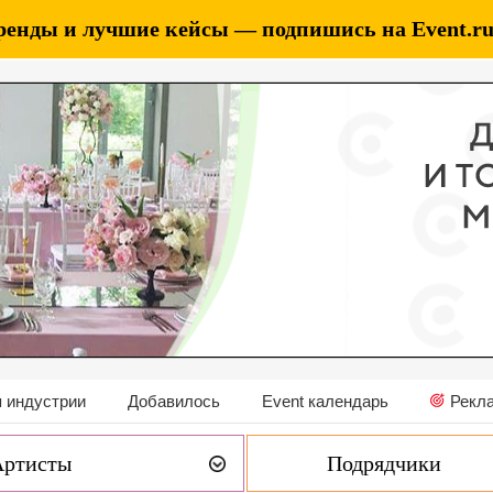
ренды и лучшие кейсы — подпишись на Event.ru 
 индустрии
Добавилось
Event календарь
Рекл
Артисты
Подрядчики