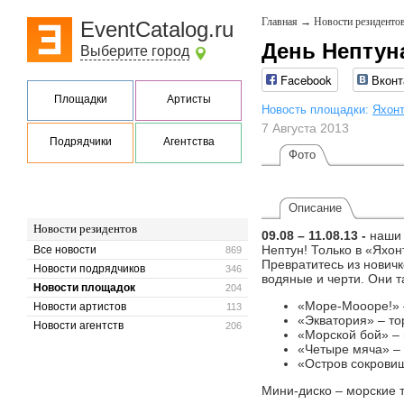
Главная
→
Новости резиденто
EventCatalog.ru
День Нептун
Выберите город
Facebook
Вконт
Площадки
Артисты
Новость площадки:
Яхон
7 Августа 2013
Подрядчики
Агентства
Фото
Описание
Новости резидентов
09.08 – 11.08.13 -
наши 
Нептун! Только в «Яхон
Все новости
869
Превратитесь из новичк
Новости подрядчиков
346
водяные и черти. Они та
Новости площадок
204
«Море-Моооре!» 
Новости артистов
113
«Экватория» – то
Новости агентств
206
«Морской бой» – 
«Четыре мяча» – 
«Остров сокровищ
Мини-диско – морские 