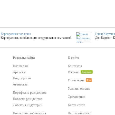
Корпоративы под ключ
Гении Картонн
Корпоративы, влюбляющие сотрудников в компанию!
Дон Картон - 
Выездные мастер-клас
Группа KAL
Более 420 мастер-классов на выезде на мероприятие!
Яркое музыка
Разделы сайта
О сайте
Площадки
Контакты
Артисты
Реклама
Premium
тер-классы
Букинг компания №1
 25 активностей! Смета за 15 минут!
Оперативная информация о люб
Подрядчики
Pro-аккаунт
Pro
Агентства
Условия оплаты
Mapping
Портфолио резидентов
Хотите весело?
ый второй заказ контента со скидкой в 15%
Темпераментные балканс
Соглашение
Новости резидентов
События индустрии
Карта сайта
-STREET™
Последние добавления
Нашли ошибку?