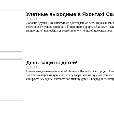
Улетные выходные в Яхонтах! Ск
23.05.13
Дорогие Друзья, Вот и наступило долгожданное лето. Неужели Вы в
себе мини-отпуск на природе, в Природном курорте «Яхонты» - пак
мышку детей и вперёд, к свежему воздуху, тенистой прохладе леса и.
День защиты детей!
26.05.13
Наконец-то долгожданное лето! Неужели Вы всё ещё в городе?! Пове
золотистой корочки лучше на берегу озера, чем на шумных улицах
собирайте чемоданы, хватайте под мышку детей и вперёд, к свежему 