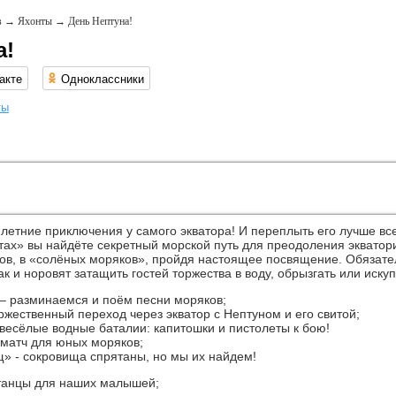
в
→
Яхонты
→
День Нептуна!
а!
акте
Одноклассники
ты
летние приключения у самого экватора! И переплыть его лучше все
тах» вы найдёте секретный морской путь для преодоления экватор
ов, в «солёных моряков», пройдя настоящее посвящение. Обязатель
к и норовят затащить гостей торжества в воду, обрызгать или искуп
– разминаемся и поём песни моряков;
ржественный переход через экватор с Нептуном и его свитой;
весёлые водные баталии: капитошки и пистолеты к бою!
матч для юных моряков;
» - сокровища спрятаны, но мы их найдем!
танцы для наших малышей;