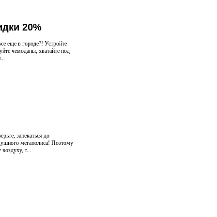
идки 20%
се еще в городе?! Устройте
уйте чемоданы, хватайте под
..
рьте, запекаться до
 душного мегаполиса! Поэтому
воздуху, т...