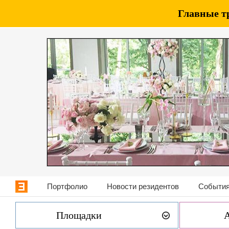
Главные т
Портфолио
Новости резидентов
События
Площадки