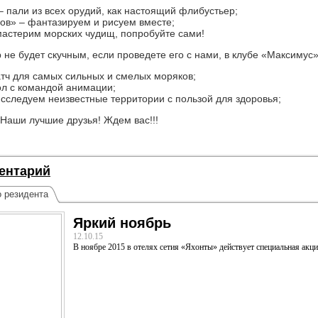
– пали из всех орудий, как настоящий флибустьер;
ов» – фантазируем и рисуем вместе;
мастерим морских чудищ, попробуйте сами!
не будет скучным, если проведете его с нами, в клубе «Максимус»
тч для самых сильных и смелых моряков;
л с командой анимации;
исследуем неизвестные территории с пользой для здоровья;
 Наши лучшие друзья! Ждем вас!!!
ентарий
о резидента
Яркий ноябрь
12.10.15
В ноябре 2015 в отелях сетия «Яхонты» действует специальная акц