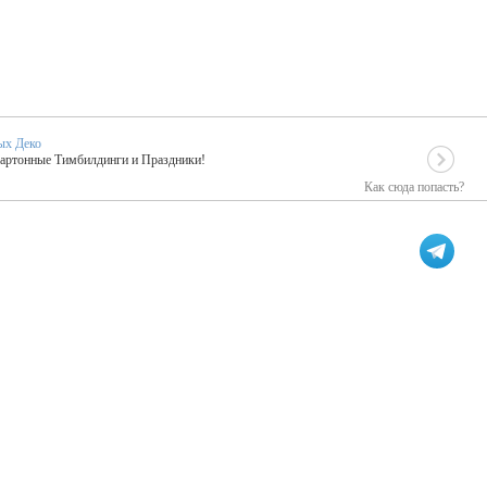
ых Деко
Картонные Тимбилдинги и Праздники!
Как сюда попасть?
EIDOSKOP
льное событие вашего праздника!
ых зарубежных артистах
ПК Киловатт Уфа
кие хиты от Паши Парфения!
Техническое обеспечение мероприятий