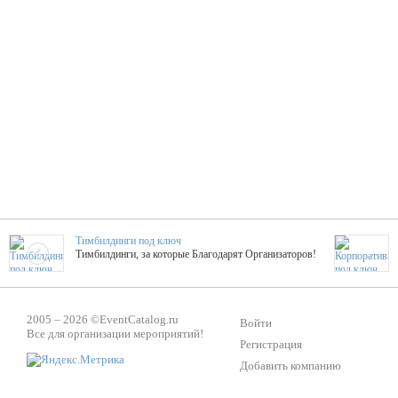
Тимбилдинги под ключ
Тимбилдинги, за которые Благодарят Организаторов!
Жажда Творчества
2005 – 2026 ©
EventCatalog.ru
ТОПовые мастер-классы на мероприятие! Гибкие цены!
Войти
Все для организации мероприятий!
Регистрация
Добавить компанию
ShowTex - Декор и Ди
Мас
ShowTex - производитель огнестойких декораций
ТОП