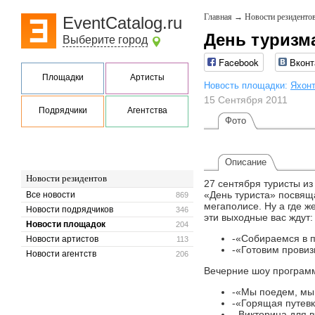
Главная
→
Новости резиденто
EventCatalog.ru
День туризма
Выберите город
Facebook
Вконт
Площадки
Артисты
Новость площадки:
Яхон
15 Сентября 2011
Подрядчики
Агентства
Фото
Описание
Новости резидентов
27 сентября туристы из
«День туриста» посвяща
Все новости
869
мегаполисе. Ну а где ж
Новости подрядчиков
346
эти выходные вас ждут
Новости площадок
204
-«Собираемся в 
Новости артистов
113
-«Готовим провиз
Новости агентств
206
Вечерние шоу програм
-«Мы поедем, мы
-«Горящая путевк
- Викторина для 