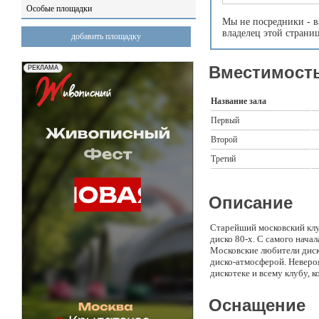
Особые площадки
Мы не посредники - в
владелец этой страни
добавить площадку
Вместимость
Название зала
Первый
Второй
Третий
Описание
Старейший московский клу
диско 80-х. С самого начал
Московские любители диско
диско-атмосферой. Неверо
дискотеке и всему клубу,
Оснащение