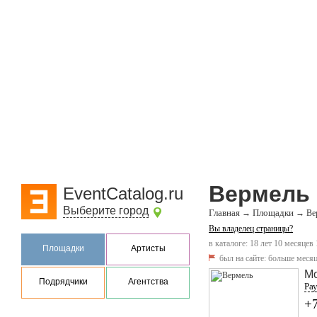
Вермель
EventCatalog.ru
Выберите город
Главная
Площадки
→
→
Ве
Вы владелец страницы?
в каталоге: 18 лет 10 месяцев
Площадки
Артисты
был на сайте:
больше месяц
М
Подрядчики
Агентства
Рау
+