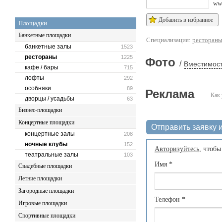
ww
Добавить в избранное
Площадки
Банкетные площадки
Специализация:
ресторан
банкетные залы
1523
рестораны
1225
Фото
/
Вместимост
кафе / бары
715
лофты
292
особняки
89
Реклама
Как 
дворцы / усадьбы
63
Бизнес-площадки
Концертные площадки
Отправить заявку и
концертные залы
208
ночные клубы
152
Авторизуйтесь
, чтобы
театральные залы
103
Имя
*
Свадебные площадки
Летние площадки
Загородные площадки
Телефон
*
Игровые площадки
Спортивные площадки