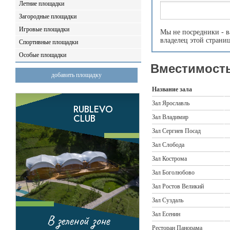
Летние площадки
Загородные площадки
Игровые площадки
Мы не посредники - в
владелец этой страни
Спортивные площадки
Особые площадки
Вместимость
добавить площадку
Название зала
Зал Ярославль
Зал Владимир
Зал Сергиев Посад
Зал Слобода
Зал Кострома
Зал Боголюбово
Зал Ростов Великий
Зал Суздаль
Зал Есенин
Ресторан Панорама