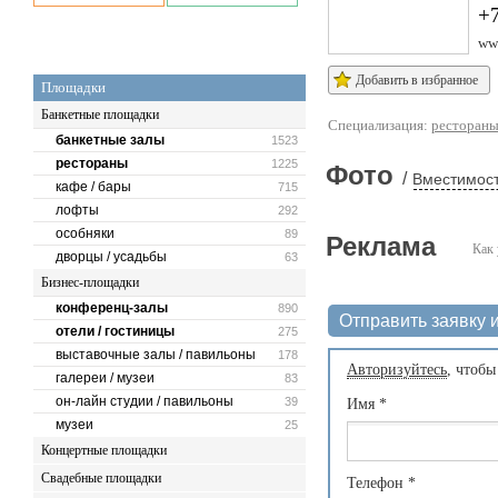
+7
www
Добавить в избранное
Площадки
Банкетные площадки
Специализация:
ресторан
банкетные залы
1523
рестораны
1225
Фото
/
Вместимост
кафе / бары
715
лофты
292
особняки
89
Реклама
Как 
дворцы / усадьбы
63
Бизнес-площадки
конференц-залы
890
Отправить заявку и
отели / гостиницы
275
выставочные залы / павильоны
178
Авторизуйтесь
, чтобы
галереи / музеи
83
он-лайн студии / павильоны
39
Имя
*
музеи
25
Концертные площадки
Свадебные площадки
Телефон
*