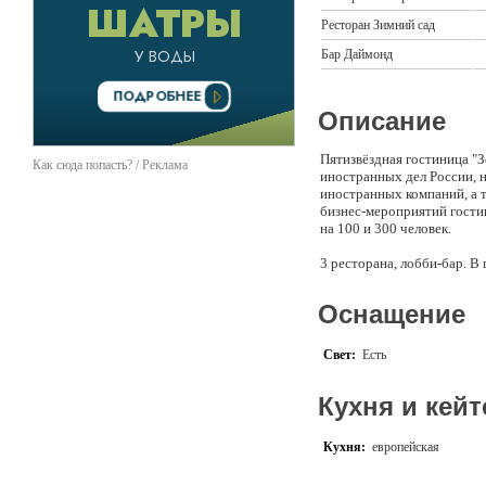
Ресторан Зимний сад
Бар Даймонд
Описание
Пятизвёздная гостиница "
Как сюда попасть? / Реклама
иностранных дел России, н
иностранных компаний, а
бизнес-мероприятий гости
на 100 и 300 человек.
3 ресторана, лобби-бар. В
торты (в том числе, оргин
Все изделия готовятся из
Оснащение
последними тенденциями к
также создаст индивидуал
Свет:
Есть
Кухня и кейт
Кухня:
европейская