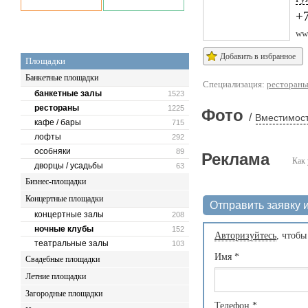
+7
www
Добавить в избранное
Площадки
Банкетные площадки
Специализация:
ресторан
банкетные залы
1523
рестораны
1225
Фото
/
Вместимост
кафе / бары
715
лофты
292
особняки
89
Реклама
Как 
дворцы / усадьбы
63
Бизнес-площадки
Концертные площадки
Отправить заявку и
концертные залы
208
ночные клубы
152
Авторизуйтесь
, чтобы
театральные залы
103
Имя
*
Свадебные площадки
Летние площадки
Загородные площадки
Телефон
*