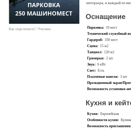
интерьера, и каждый из ни
предполагает минимальное
проведение банкетов сопр
Оснащение
проведения свадьбы, то м
танцу, по заказу транспор
обручальных колец, а в де
Парковка:
10 мест
Как сюда попасть? / Реклама
на праздник будет приглаш
Технический служебный вх
бармен шоу. Ресторан под
Гардероб:
350 мест
свадеб или других меропри
Выбирая в Москве рестора
Сцена:
15 м2
профессиональных музыкант
Танцпол:
120 м2
разработку оригинальной 
Гримерки:
2 шт.
Чем еще привлекателен зак
банкетов даже с большим 
Звук:
6 кВт.
гораздо больше гостей, ч
Свет:
Есть
«Dark planet» можно получ
Плазменые панели:
3 шт.
буквально грандиозное мер
ни в чем здесь не будет н
Проэкционный экран/Прое
мероприятий «под ключ», п
Возможность установки ав
оформление банкетных зал
удался!
Кухня и кейт
Кухня:
Европейская
Особенности кухни:
Кулин
Возможность приглашения 