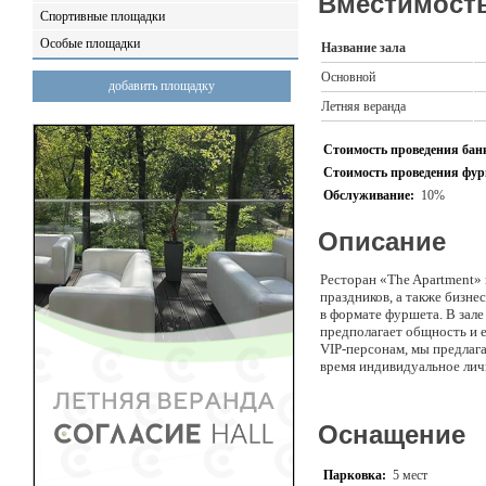
Вместимость
Спортивные площадки
Особые площадки
Название зала
Основной
добавить площадку
Летняя веранда
Стоимость проведения банк
Стоимость проведения фурш
Обслуживание:
10%
Описание
Ресторан «The Apartment» 
праздников, а также бизне
в формате фуршета. В зале
предполагает общность и 
VIP-персонам, мы предлага
время индивидуальное лич
Для небольших компаний мы
так называемый, «Кинозал»
Оснащение
Для презентаций мы предл
комнаты, мягкими диванам
Парковка:
5 мест