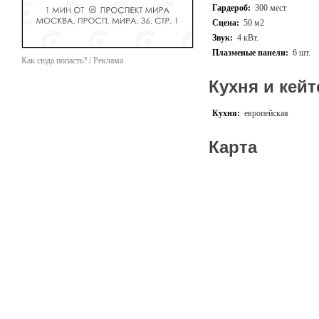
Гардероб:
300 мест
Если бизнес-встреча прох
Сцена:
50 м2
аристократическая строго
Звук:
4 кВт.
Особое внимание нужно уд
Плазменые панели:
6 шт.
свадьбу может предложить
Как сюда попасть? / Реклама
Звоните, и мы с удовольст
Кухня и кейт
взаимопонимание во всём!
Кухня:
европейская
Карта