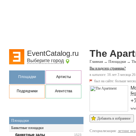
The Apar
EventCatalog.ru
Выберите город
Главная
Площадки
→
→
Th
Вы владелец страницы?
в каталоге: 16 лет 3 месяца 26
Площадки
Артисты
был на сайте:
больше месяц
М
Подрядчики
Агентства
Бер
+
www
Добавить в избранное
Площадки
Банкетные площадки
Специализация:
летние ве
банкетные залы
1523