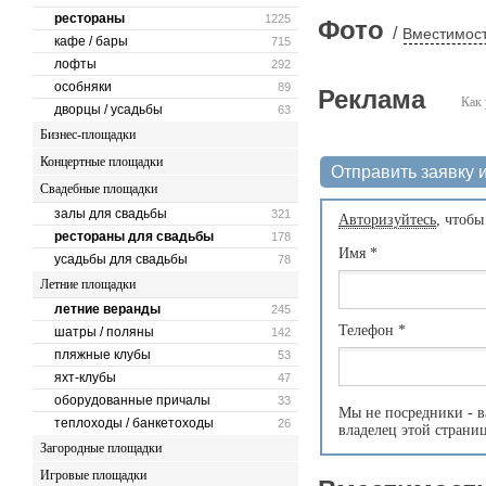
рестораны
1225
Фото
/
Вместимост
кафе / бары
715
лофты
292
особняки
89
Реклама
Как 
дворцы / усадьбы
63
Бизнес-площадки
Концертные площадки
Отправить заявку и
Свадебные площадки
залы для свадьбы
321
Авторизуйтесь
, чтобы
рестораны для свадьбы
178
Имя
*
усадьбы для свадьбы
78
Летние площадки
летние веранды
245
Телефон
*
шатры / поляны
142
пляжные клубы
53
яхт-клубы
47
оборудованные причалы
33
Мы не посредники - в
теплоходы / банкетоходы
26
владелец этой страни
Загородные площадки
Игровые площадки