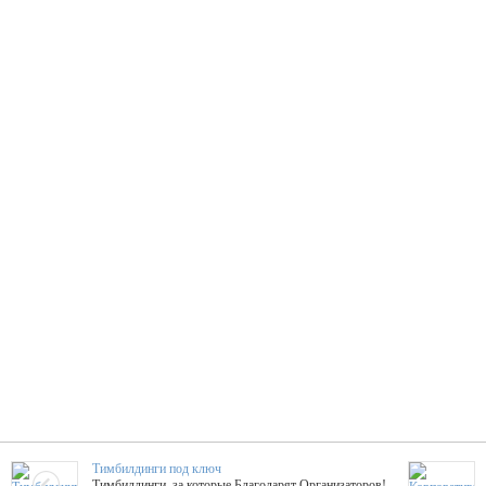
Тимбилдинги под ключ
Тимбилдинги, за которые Благодарят Организаторов!