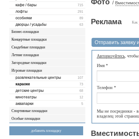
Фото
/
Вместимост
кафе / бары
715
лофты
291
особняки
89
Реклама
Как 
дворцы / усадьбы
63
Бизнес-площадки
Концертные площадки
Отправить заявку и
Свадебные площадки
Летние площадки
Авторизуйтесь
, чтобы
Загородные площадки
Имя
*
Игровые площадки
развлекательные центры
107
караоке
73
Телефон
*
детские центры
68
кинотеатры
12
аквапарки
5
Спортивные площадки
Мы не посредники - в
владелец этой страни
Особые площадки
добавить площадку
Вместимость