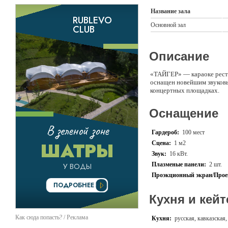
Название зала
Основной зал
Описание
«ТАЙГЕР» — караоке ресто
оснащен новейшим звуков
концертных площадках.
Оснащение
Гардероб:
100 мест
Сцена:
1 м2
Звук:
16 кВт.
Плазменые панели:
2 шт.
Проэкционный экран/Прое
Кухня и кейт
Как сюда попасть? / Реклама
Кухня:
русская, кавказская,