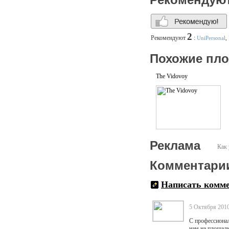
2
Рекомендуют
:
UniPersonal
,
Похожие пл
The Vidovoy
Реклама
Как 
Комментари
Написать комм
5 Октября 2010
С профессионал
нам на площадк