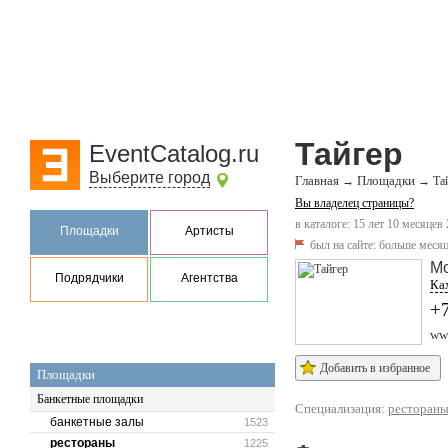
Тайгер
EventCatalog.ru
Выберите город
Главная
Площадки
→
→
Та
Вы владелец страницы?
в каталоге: 15 лет 10 месяцев
Площадки
Артисты
был на сайте:
больше месяц
М
Подрядчики
Агентства
Ках
+7
www
Добавить в избранное
Площадки
Банкетные площадки
Специализация:
ресторан
банкетные залы
1523
рестораны
1225