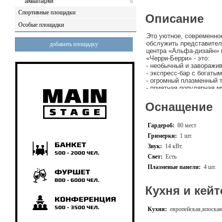
аквапарки
5
Спортивные площадки
Описание
Особые площадки
Это уютное, современное
обслужить представителе
добавить площадку
центра «Альфа-дизайн» 
«Черри-Берри» - это:
- необычный и заворажи
- экспресс-бар с богаты
- огромный плазменный 
- приятная популярная 
- живая музыка для мел
романсов;
Кафе «Черри-
Оснащение
кухни, а так же специал
передач на телевидении
Гардероб:
80 мест
кухонное оборудование 
взыскательных гурманов
Гримерки:
1 шт.
сделает так, что бы вре
Звук:
14 кВт.
незабываемым.
Всегда р
Свет:
Есть
Плазменые панели:
4 шт.
Кухня и кейт
Кухня:
европейская,япоская