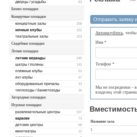
дворцы / усадьбы
63
Бизнес-площадки
Концертные площадки
Отправить заявку и
концертные залы
208
ночные клубы
152
Авторизуйтесь
, чтобы
театральные залы
103
Имя
*
Свадебные площадки
Летние площадки
летние веранды
245
Телефон
*
шатры / поляны
142
пляжные клубы
53
яхт-клубы
47
оборудованные причалы
33
Мы не посредники - в
теплоходы / банкетоходы
26
владелец этой страни
Загородные площадки
Игровые площадки
Вместимость
развлекательные центры
107
караоке
73
Название зала
детские центры
68
1
кинотеатры
12