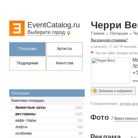
Черри Be
EventCatalog.ru
Выберите город
Главная
Площадки
→
→
Че
Вы владелец страницы?
в каталоге: 17 лет 10 месяцев
Площадки
Артисты
был на сайте:
больше месяц
М
Подрядчики
Агентства
Арт
+7
www
Добавить в избранное
Площадки
Банкетные площадки
Специализация:
летние ве
банкетные залы
1523
рестораны
1225
Фото
/
Вместимост
кафе / бары
715
лофты
292
особняки
89
Реклама
Как 