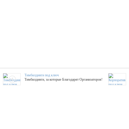
Тимбилдинги под ключ
Тимбилдинги, за которые Благодарят Организаторов!
Жажда Творчества
ТОПовые мастер-классы на мероприятие! Гибкие цены!
ShowTex - Декор и Ди
Мас
ShowTex - производитель огнестойких декораций
ТОП