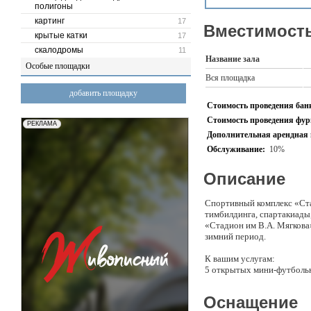
полигоны
картинг
17
Вместимость
крытые катки
17
скалодромы
11
Название зала
Особые площадки
Вся площадка
добавить площадку
Стоимость проведения банк
Стоимость проведения фурш
Дополнительная арендная 
Обслуживание:
10%
Описание
Спортивный комплекс «Ста
тимбилдинга, спартакиады
«Стадион им В.А. Мягкова»
зимний период.
К вашим услугам:
5 открытых мини-футбольн
2 крытых мини-футбольных
Шатер 200 м2 (фуршет - 50
Оснащение
Раздевалки, душевые, туал