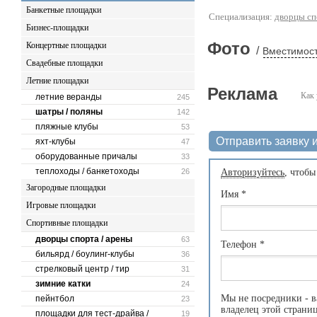
Банкетные площадки
Специализация:
дворцы сп
Бизнес-площадки
Фото
Концертные площадки
/
Вместимост
Свадебные площадки
Летние площадки
Реклама
Как 
летние веранды
245
шатры / поляны
142
пляжные клубы
53
Отправить заявку и
яхт-клубы
47
оборудованные причалы
33
теплоходы / банкетоходы
26
Авторизуйтесь
, чтобы
Загородные площадки
Имя
*
Игровые площадки
Спортивные площадки
дворцы спорта / арены
63
Телефон
*
бильярд / боулинг-клубы
36
стрелковый центр / тир
31
зимние катки
24
Мы не посредники - в
пейнтбол
23
владелец этой страни
площадки для тест-драйва /
19