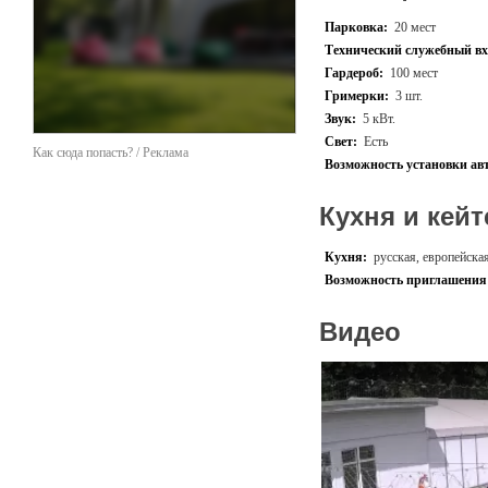
Парковка
Световое и звуковое обор
Парковка:
20 мест
Технический служебный вх
Мы оказываем услуги по о
Гардероб:
100 мест
-Разработаем концепцию с
-Предоставим любое обору
Гримерки:
3 шт.
-Декорируем площадку
Звук:
5 кВт.
-Обеспечим работу кейтер
Свет:
Есть
Как сюда попасть? / Реклама
«Стадион им В.А. Мягкова
Возможность установки ав
корпоративных и массовы
Кухня и кейт
Кухня:
русская, европейска
Возможность приглашения 
Видео