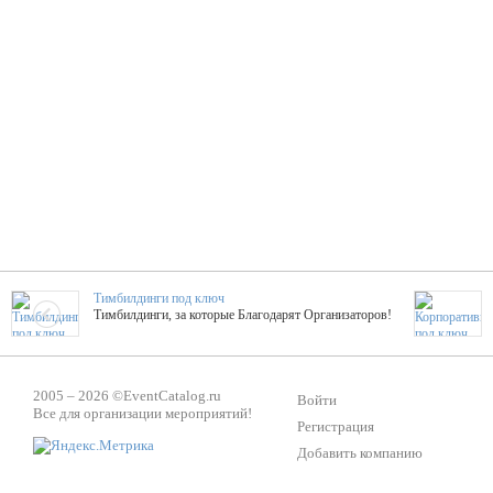
Тимбилдинги под ключ
Тимбилдинги, за которые Благодарят Организаторов!
Жажда Творчества
2005 – 2026 ©
EventCatalog.ru
ТОПовые мастер-классы на мероприятие! Гибкие цены!
Войти
Все для организации мероприятий!
Регистрация
Добавить компанию
ShowTex - Декор и Ди
Мас
ShowTex - производитель огнестойких декораций
ТОП