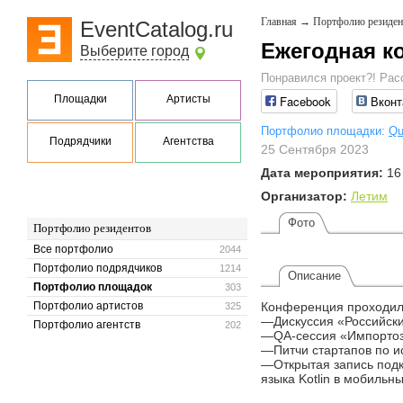
Главная
→
Портфолио резиден
EventCatalog.ru
Ежегодная к
Выберите город
Понравился проект?! Рас
Площадки
Артисты
Facebook
Вконт
Портфолио площадки:
Qu
Подрядчики
Агентства
25 Сентября 2023
Дата мероприятия:
16
Организатор:
Летим
Фото
Портфолио резидентов
Все портфолио
2044
Портфолио подрядчиков
1214
Описание
Портфолио площадок
303
Портфолио артистов
Конференция проходила
325
—Дискуссия «Российские
Портфолио агентств
202
—QA-сессия «Импортоза
—Питчи стартапов по ис
—Открытая запись подка
языка Kotlin в мобильн