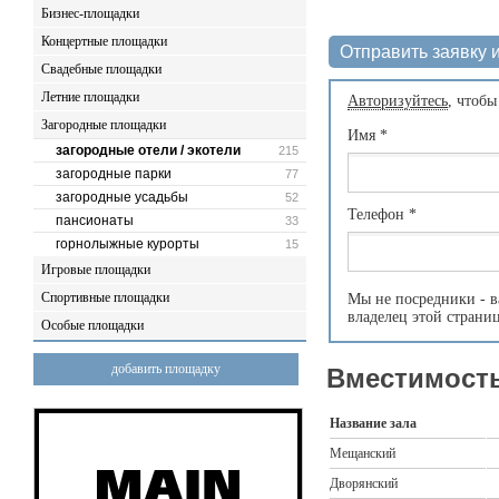
Бизнес-площадки
Концертные площадки
Отправить заявку и
Свадебные площадки
Летние площадки
Авторизуйтесь
, чтобы
Загородные площадки
Имя
*
загородные отели / экотели
215
загородные парки
77
загородные усадьбы
52
Телефон
*
пансионаты
33
горнолыжные курорты
15
Игровые площадки
Спортивные площадки
Мы не посредники - в
владелец этой страни
Особые площадки
добавить площадку
Вместимость
Название зала
Мещанский
Дворянский