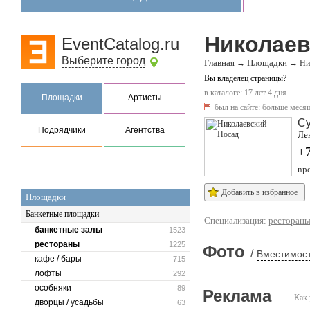
Николаев
EventCatalog.ru
Выберите город
Главная
Площадки
→
→
Ни
Вы владелец страницы?
в каталоге: 17 лет 4 дня
Площадки
Артисты
был на сайте:
больше месяц
Су
Подрядчики
Агентства
Лен
+7
npo
Добавить в избранное
Площадки
Банкетные площадки
Специализация:
ресторан
банкетные залы
1523
рестораны
1225
Фото
/
Вместимост
кафе / бары
715
лофты
292
особняки
89
Реклама
Как 
дворцы / усадьбы
63