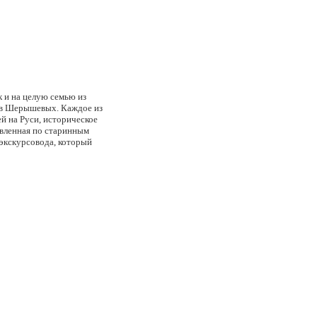
к и на целую семью из
ков Шерышевых. Каждое из
й на Руси, историческое
овленная по старинным
 экскурсовода, который