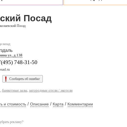
ский Посад
колаевский Посад
а назад
здаль
ина ул., д.138
(495) 748-31-50
sad.ru
Сообщить об ошибке
ы
,
банкетные залы
,
загородные отели / экотели
/
/
/
ь и стоимость
Описание
Карта
Комментарии
убрать рекламу?