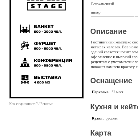
Белокаменный
шатер
Описание
Гостиничный комплекс сост
четырех человек. Все ном
зданий является носителем
оформление и высокий евро
рецептам с учетом техноло
покажет вам всю красоту с
Оснащение
Парковка:
52 мест
Как сюда попасть? / Реклама
Кухня и кейт
Кухня:
русская
Карта