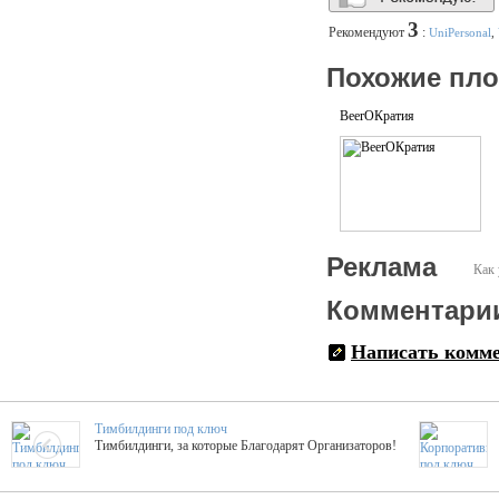
3
Рекомендуют
:
UniPersonal
,
Похожие пл
BeerOКратия
Реклама
Как 
Комментари
Написать комм
Тимбилдинги под ключ
Тимбилдинги, за которые Благодарят Организаторов!