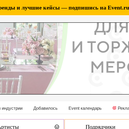
ренды и лучшие кейсы — подпишись на Event.ru 
 индустрии
Добавилось
Event календарь
Рекл
Артисты
Подрядчики