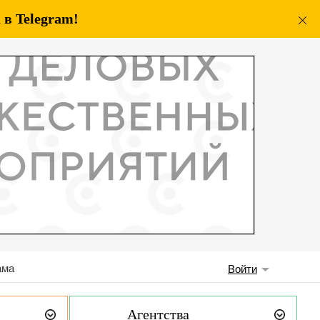
в Telegram!
ама
Войти
Агентства