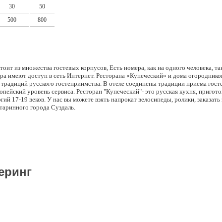
30
50
500
800
оит из множества гостевых корпусов, Есть номера, как на одного человека, та
ера имеют доступ в сеть Интернет. Ресторана «Купеческий» и дома огородни
 традиций русского гостеприимства. В отеле соединены традиции приема госте
пейский уровень сервиса. Ресторан "Купеческий"- это русская кухня, пригот
гий 17-19 веков. У нас вы можете взять напрокат велосипеды, ролики, заказать
таринного города Суздаль.
еринг