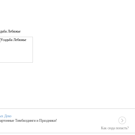
дьба Лебяжье
ых Деко
Картонные Тимбилдинги и Праздники!
Как сюда попасть?