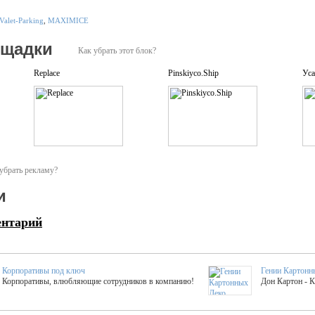
Valet-Parking
,
MAXIMICE
ощадки
Как убрать этот блок?
Replace
Pinskiyco.Ship
Уса
убрать рекламу?
и
ентарий
Корпоративы под ключ
Гении Картонн
Корпоративы, влюбляющие сотрудников в компанию!
Дон Картон - 