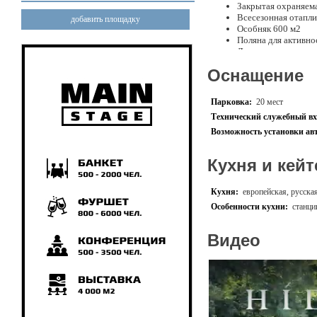
Закрытая охраняем
Всесезонная отапли
добавить площадку
Особняк 600 м2
Поляна для активно
Лаунж зона у костр
Без ограничений п
Оснащение
Вместительность
БАНКЕТ - до 250 гостей
Парковка:
20 мест
ФУРШЕТ - до 1000 гостей
Технический служебный вх
Особняк на территории
Возможность установки ав
- Возможность размещени
- Многофункциональная го
Кухня и кейт
- Домашний кинотеатр
- Гримерные комнаты
- Гардероб
Кухня:
европейская, русская
- Парковка на 20 м/мест
Особенности кухни:
станци
Профессиональный кейтер
Видео
Качественные прод
Современная подач
Внимательный серв
Анимационные ста
Кулинарные тимбил
Наш инстаграм:
https://www.instagram.c