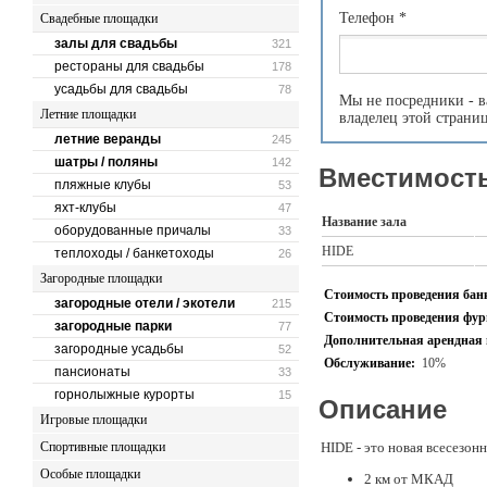
Телефон
*
Свадебные площадки
залы для свадьбы
321
рестораны для свадьбы
178
усадьбы для свадьбы
78
Мы не посредники - в
Летние площадки
владелец этой страни
летние веранды
245
шатры / поляны
142
Вместимость
пляжные клубы
53
яхт-клубы
47
Название зала
оборудованные причалы
33
HIDE
теплоходы / банкетоходы
26
Загородные площадки
Стоимость проведения банк
загородные отели / экотели
215
Стоимость проведения фурш
загородные парки
77
Дополнительная арендная 
загородные усадьбы
52
Обслуживание:
10%
пансионаты
33
горнолыжные курорты
15
Описание
Игровые площадки
Спортивные площадки
HIDE - это новая всесезон
Особые площадки
2 км от МКАД