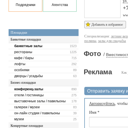
ул
Подрядчики
Агентства
+
ww
Добавить в избранное
Площадки
Специализация:
летние ве
Банкетные площадки
поляны
,
залы для свадьбы
банкетные залы
1523
Фото
рестораны
1225
/
Вместимост
кафе / бары
715
лофты
292
особняки
Реклама
89
Как 
дворцы / усадьбы
63
Бизнес-площадки
конференц-залы
890
Отправить заявку и
отели / гостиницы
275
выставочные залы / павильоны
178
Авторизуйтесь
, чтобы
галереи / музеи
83
Имя
*
он-лайн студии / павильоны
39
музеи
25
Концертные площадки