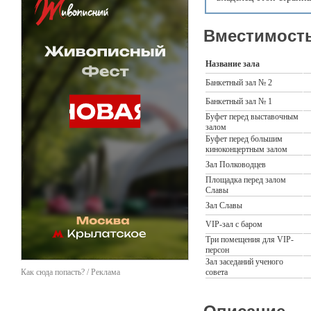
Вместимость
Название зала
Банкетный зал № 2
Банкетный зал № 1
Буфет перед выставочным
залом
Буфет перед большим
киноконцертным залом
Зал Полководцев
Площадка перед залом
Славы
Зал Славы
VIP-зал с баром
Три помещения для VIP-
персон
Зал заседаний ученого
Как сюда попасть? / Реклама
совета