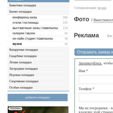
Банкетные площадки
Специализация:
музеи
Бизнес-площадки
конференц-залы
Фото
890
/
Вместимост
отели / гостиницы
275
выставочные залы / павильоны
178
галереи / музеи
83
Реклама
Как 
он-лайн студии / павильоны
39
музеи
25
Концертные площадки
Отправить заявку и
Свадебные площадки
Летние площадки
Авторизуйтесь
, чтобы
Загородные площадки
Имя
*
Игровые площадки
Спортивные площадки
Особые площадки
Телефон
*
добавить площадку
Мы не посредники - в
владелец этой страни