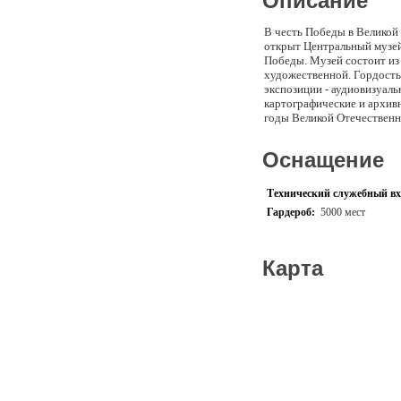
Описание
В честь Победы в Великой 
открыт Центральный музей
Победы. Музей состоит из
художественной. Гордост
экспозиции - аудиовизуал
картографические и архив
годы Великой Отечественн
расположена выставка во
мировой войны. Представл
Оснащение
многоплановость и техниче
позволяют музею занять о
Общественная деятельност
Технический служебный вх
Фонды Научно-методическа
Гардероб:
5000 мест
залах музея Выездные мер
Карта