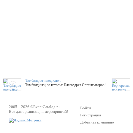
Тимбилдинги под ключ
Тимбилдинги, за которые Благодарят Организаторов!
Жажда Творчества
2005 – 2026 ©
EventCatalog.ru
ТОПовые мастер-классы на мероприятие! Гибкие цены!
Войти
Все для организации мероприятий!
Регистрация
Добавить компанию
ShowTex - Декор и Ди
Мас
ShowTex - производитель огнестойких декораций
ТОП