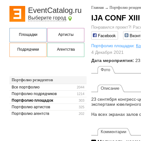
Главная
→
Портфолио резиден
EventCatalog.ru
IJA CONF XIII
Выберите город
Понравился проект?! Рас
Площадки
Артисты
Facebook
Вконт
Портфолио площадки:
Ко
Подрядчики
Агентства
4 Декабря 2021
Дата мероприятия:
23
Фото
Портфолио резидентов
Все портфолио
2044
Описание
Портфолио подрядчиков
1214
23 сентября конгресс-
Портфолио площадок
303
экспертами ювелирного 
Портфолио артистов
325
Портфолио агентств
202
На всех экранах залов 
Комментарии