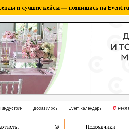
ренды и лучшие кейсы — подпишись на Event.ru 
 индустрии
Добавилось
Event календарь
Рекл
Артисты
Подрядчики