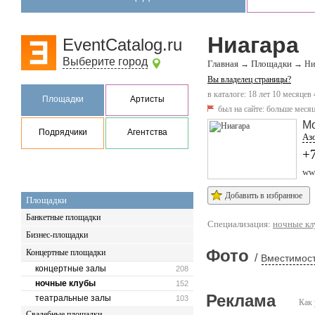
Ниагара
EventCatalog.ru
Выберите город
Главная
Площадки
→
→
Ни
Вы владелец страницы?
в каталоге: 18 лет 10 месяцев 
Площадки
Артисты
был на сайте:
больше месяц
М
Подрядчики
Агентства
Азо
+7
www
Добавить в избранное
Площадки
Банкетные площадки
Специализация:
ночные к
Бизнес-площадки
Фото
Концертные площадки
/
Вместимост
концертные залы
208
ночные клубы
152
Реклама
театральные залы
103
Как 
Свадебные площадки