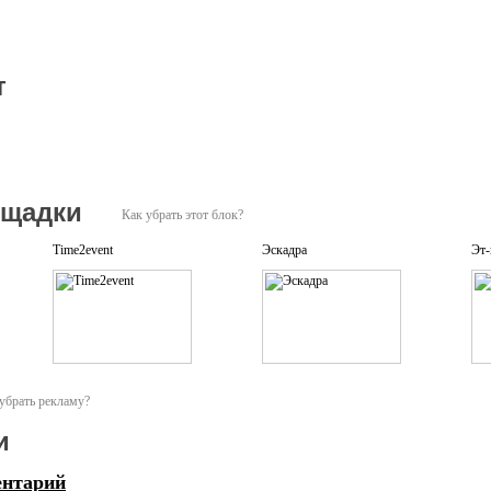
т
ощадки
Как убрать этот блок?
Time2event
Эскадра
Эт-
убрать рекламу?
и
ентарий