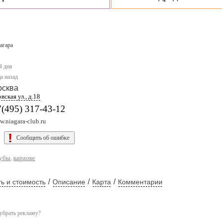
агара
4 дня
а назад
осква
вская ул., д.18
(495) 317-43-12
.niagara-club.ru
Сообщить об ошибке
лубы
,
караоке
/
/
/
ь и стоимость
Описание
Карта
Комментарии
убрать рекламу?