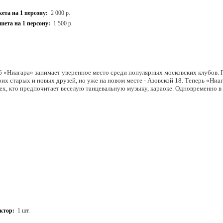
ета на 1 персону:
2 000 р.
ета на 1 персону:
1 500 р.
б «Ниагара» занимает уверенное место среди популярных московских клубов. 
оих старых и новых друзей, но уже на новом месте - Азовской 18. Теперь «Ниа
ех, кто предпочитает веселую танцевальную музыку, караоке. Одновременно в
ктор:
1 шт.