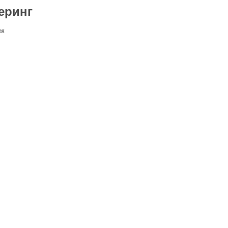
еринг
ая