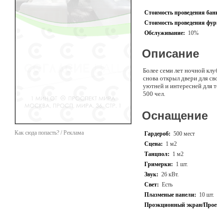
Стоимость проведения банк
Стоимость проведения фурш
Обслуживание:
10%
Описание
Более семи лет ночной клу
снова открыл двери для св
уютней и интересней для т
500 чел.
Оснащение
Как сюда попасть? / Реклама
Гардероб:
500 мест
Сцена:
1 м2
Танцпол:
1 м2
Гримерки:
1 шт.
Звук:
26 кВт.
Свет:
Есть
Плазменые панели:
10 шт.
Проэкционный экран/Прое