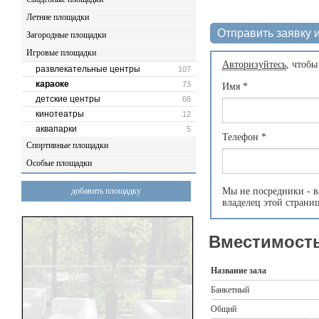
Летние площадки
Отправить заявку и
Загородные площадки
Игровые площадки
Авторизуйтесь
, чтобы
развлекательные центры
107
караоке
73
Имя
*
детские центры
68
кинотеатры
12
аквапарки
5
Телефон
*
Спортивные площадки
Особые площадки
добавить площадку
Мы не посредники - в
владелец этой страни
Вместимость
Название зала
Банкетный
Общий