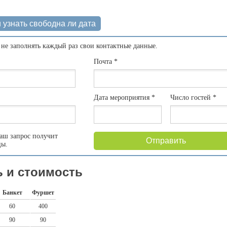
 узнать свободна ли дата
 не заполнять каждый раз свои контактные данные.
Почта
*
Дата мероприятия
*
Число гостей
*
аш запрос получит
Отправить
цы.
 и стоимость
Банкет
Фуршет
60
400
90
90