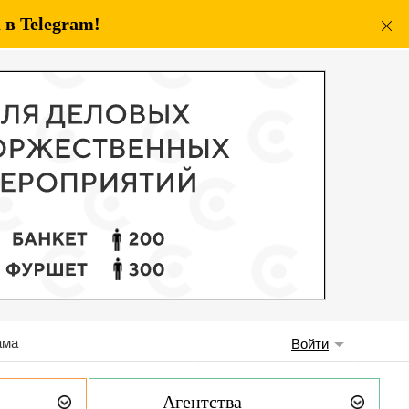
в Telegram!
ама
Войти
Агентства