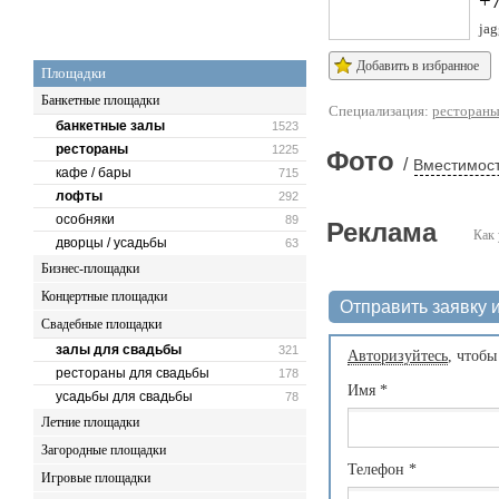
+
jag
Добавить в избранное
Площадки
Банкетные площадки
Специализация:
ресторан
банкетные залы
1523
рестораны
1225
Фото
/
Вместимост
кафе / бары
715
лофты
292
особняки
89
Реклама
Как 
дворцы / усадьбы
63
Бизнес-площадки
Концертные площадки
Отправить заявку и
Свадебные площадки
залы для свадьбы
321
Авторизуйтесь
, чтобы
рестораны для свадьбы
178
Имя
*
усадьбы для свадьбы
78
Летние площадки
Загородные площадки
Телефон
*
Игровые площадки