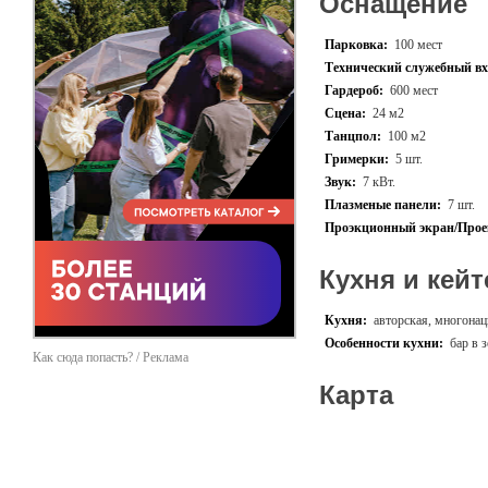
Оснащение
Парковка:
100 мест
Технический служебный вх
Гардероб:
600 мест
Сцена:
24 м2
Танцпол:
100 м2
Гримерки:
5 шт.
Звук:
7 кВт.
Плазменые панели:
7 шт.
Проэкционный экран/Прое
Кухня и кейт
Кухня:
авторская, многона
Особенности кухни:
бар в 
Как сюда попасть? / Реклама
Карта