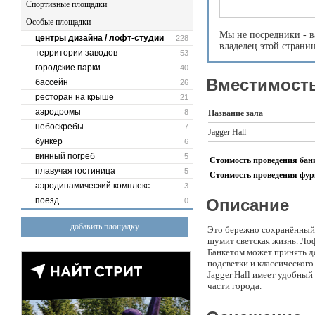
Спортивные площадки
Особые площадки
Мы не посредники - в
центры дизайна / лофт-студии
228
владелец этой страни
территории заводов
53
городские парки
40
Вместимость
бассейн
26
ресторан на крыше
21
аэродромы
8
Название зала
небоскребы
7
Jagger Hall
бункер
6
винный погреб
5
Стоимость проведения банк
плавучая гостиница
5
Стоимость проведения фурш
аэродинамический комплекс
3
поезд
Описание
0
добавить площадку
Это бережно сохранённый,
шумит светская жизнь. Ло
Банкетом может принять д
подсветки и классического
Jagger Hall имеет удобный
части города.