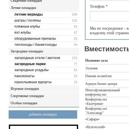
Свадебные площадки
Телефон
*
Летние площадки
летние веранды
245
шатры / поляны
142
пляжные клубы
53
Мы не посредники - в
яхт-клубы
47
владелец этой страни
оборудованные причалы
33
теплоходы / банкетоходы
26
Вместимость
Загородные площадки
загородные отели / экотели
215
Название зала
загородные парки
77
Элления
загородные усадьбы
52
пансионаты
Пивная ассамблея
33
горнолыжные курорты
15
Атриум бизнес центра
Игровые площадки
Многофункциональный
конференц-зал
Спортивные площадки
Конференц-зал
Особые площадки
«Екатерина»
Конференц-зал
"Александр"
добавить площадку
«Сафари»
«Купеческий»