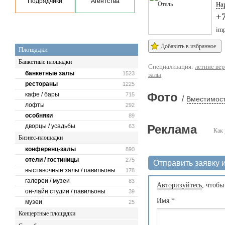
Подрядчики
Агентства
На
+7
imp
Добавить в избранное
Площадки
Банкетные площадки
Специализация:
летние ве
банкетные залы
1523
залы
рестораны
1225
Фото
кафе / бары
715
/
Вместимост
лофты
292
особняки
89
дворцы / усадьбы
Реклама
63
Как 
Бизнес-площадки
конференц-залы
890
отели / гостиницы
275
Отправить заявку и
выставочные залы / павильоны
178
галереи / музеи
83
Авторизуйтесь
, чтобы
он-лайн студии / павильоны
39
Имя
*
музеи
25
Концертные площадки