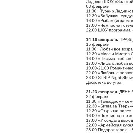
Ледовое ШОУ «Золотой 
08 февраля
11.30 «Турнир Ледников
12.30 «Бабушкин сундук
16.00 «Рыба» (играем 
17.00 «Чемпионат отел
22.00 ШОУ программа «
14-16 февраля.
ПРАЗДН
15 февраля
11.30 «Любви все возр
12.30 «Мисс и Мистер 
16.00 «Письма любви» 
17.00 «Лишь о любви вс
19.00-21.00 Романтиче
22.00 «Любовь с перво
23.00 STRIP Night Show
Дискотека до утра!
21-23 февраля.
ДЕНЬ З
22 февраля
11.30 «Танкодром» сем
12.30 «Битва за Тве
12.30 «Открытка папе» 
16.00 «Чемпионат по х
17.00 «У солдата выхо
22.00 «Армейская кухн
23.00 Подарок герою - 