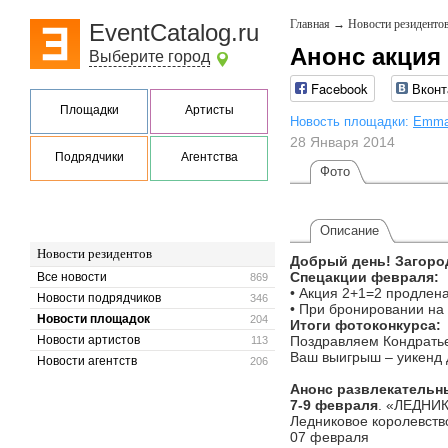
Главная
→
Новости резиденто
EventCatalog.ru
Анонс акция
Выберите город
Facebook
Вконт
Площадки
Артисты
Новость площадки:
Emmau
28 Января 2014
Подрядчики
Агентства
Фото
Описание
Новости резидентов
Добрый день! Загород
Спецакции февраля:
Все новости
869
•
Акция 2+1=2 продлена д
Новости подрядчиков
346
• При бронировании на 
Новости площадок
204
Итоги фотоконкурса:
Новости артистов
Поздравляем Кондратье
113
Ваш выигрыш – уикенд 
Новости агентств
206
Анонс развлекательн
7-9 февраля
. «ЛЕДНИ
Ледниковое королевств
07 февраля