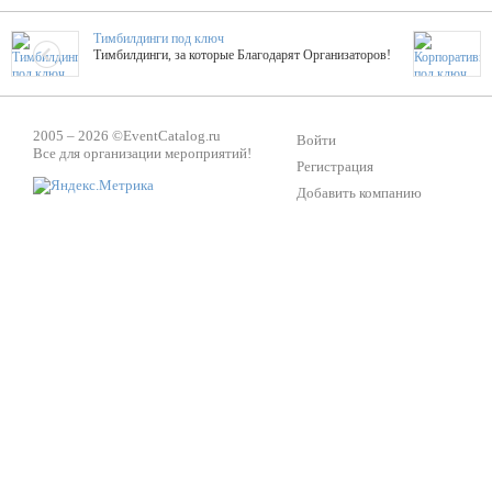
Тимбилдинги под ключ
Тимбилдинги, за которые Благодарят Организаторов!
Жажда Творчества
2005 – 2026 ©
EventCatalog.ru
ТОПовые мастер-классы на мероприятие! Гибкие цены!
Войти
Все для организации мероприятий!
Регистрация
Добавить компанию
ShowTex - Декор и Ди
Мас
ShowTex - производитель огнестойких декораций
ТОП
Группа «Москвичка»
3D 
Настроение, стиль, настоящий драйв в Ваш день!
Кажд
ПК Киловатт Уфа
Вячеслав Вер
Техническое обеспечение мероприятий
Ведущий - за 