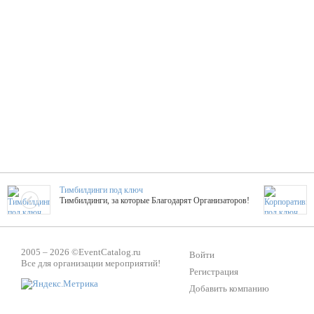
Тимбилдинги под ключ
Тимбилдинги, за которые Благодарят Организаторов!
Жажда Творчества
2005 – 2026 ©
EventCatalog.ru
ТОПовые мастер-классы на мероприятие! Гибкие цены!
Войти
Все для организации мероприятий!
Регистрация
Добавить компанию
ShowTex - Декор и Ди
Мас
ShowTex - производитель огнестойких декораций
ТОП