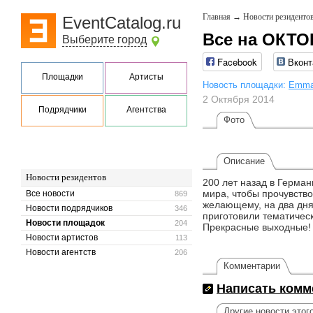
Главная
→
Новости резиденто
EventCatalog.ru
Все на ОКТО
Выберите город
Facebook
Вконт
Площадки
Артисты
Новость площадки:
Emmau
2 Октября 2014
Подрядчики
Агентства
Фото
Описание
Новости резидентов
200 лет назад в Герман
мира, чтобы прочувств
Все новости
869
желающему, на два дня,
Новости подрядчиков
346
приготовили тематическ
Новости площадок
204
Прекрасные выходные
Новости артистов
113
Новости агентств
206
Комментарии
Написать комм
Другие новости этог