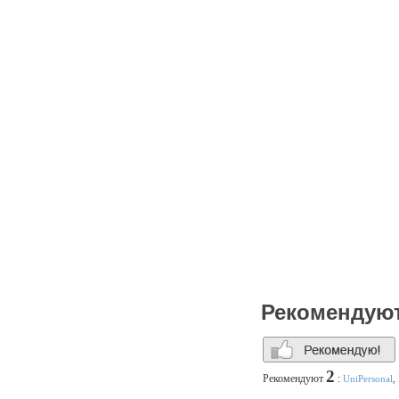
повышенной комфортно
оборудованы современными
спутниковое ТВ, доступ в
предлагаем размещение
сауной. Коттеджи оборудо
натурального дерева. Во
редкого по красоте пейза
ОТДЫХА. А может у вас на
запомнится Вам надолго 
МНОГОФУНКЦИОНАЛЬНЫХ П
событию, а изысканное ме
собственной пекарне, раз
незабываемым! А молодож
ванной комнатой с джакузи
радостью подарим сутки п
ИНФРАСТРУКТУРЕ, каждый
«РУССКАЯ БАНЯ» Собствен
возможности для увлекате
водной спортивной техник
творческие вечера и тем
диско-бар «КОСМОС» А наш
Рекомендую
Посетите Царьград один ра
2
Рекомендуют
:
UniPersonal
,