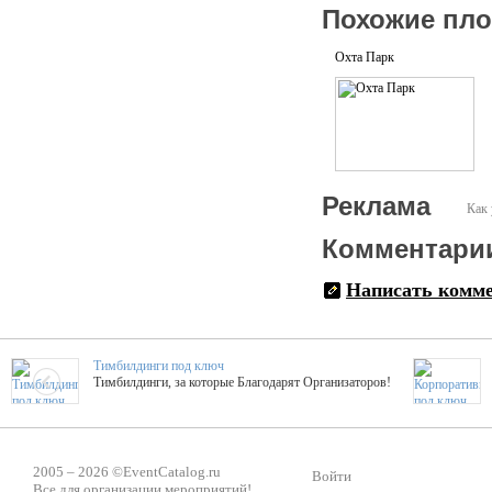
Похожие пл
Охта Парк
Реклама
Как 
Комментари
Написать комм
Тимбилдинги под ключ
Тимбилдинги, за которые Благодарят Организаторов!
Жажда Творчества
ТОПовые мастер-классы на мероприятие! Гибкие цены!
2005 – 2026 ©
EventCatalog.ru
Войти
Все для организации мероприятий!