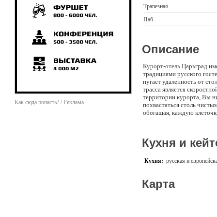
Трапезная
Паб
Описание
Курорт-отель Царьград име
традициями русского гост
пугает удаленность от сто
трасса является скоростно
территории курорта, Вы ни
Как сюда попасть? / Реклама
похвастаться столь чисты
обогащая, каждую клеточк
Подмосковья. На высоком, 
противоположном берегу
1948 году здесь был созд
Кухня и кейт
бизонов. Это самая высок
создает исключительные во
Курорта находиться мно
Кухня:
русская и европейск
сохранились земляные соор
ученого агронома, энцикл
Карта
говорят, что на источнике 
разводят черных африканс
«Достопримечательности и
подчеркивающем индивиду
четырехэтажных спальных