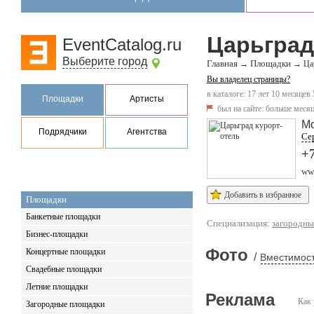
Царьград
EventCatalog.ru
Выберите город
Главная
Площадки
→
→
Ца
Вы владелец страницы?
в каталоге: 17 лет 10 месяцев 
Площадки
Артисты
был на сайте:
больше месяц
Мо
Подрядчики
Агентства
Се
+7
www
Добавить в избранное
Площадки
Банкетные площадки
Специализация:
загородные
Бизнес-площадки
Фото
Концертные площадки
/
Вместимост
Свадебные площадки
Летние площадки
Реклама
Как 
Загородные площадки