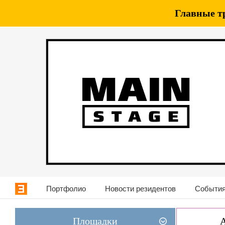
Главные т
Портфолио
Новости резидентов
События
Площадки