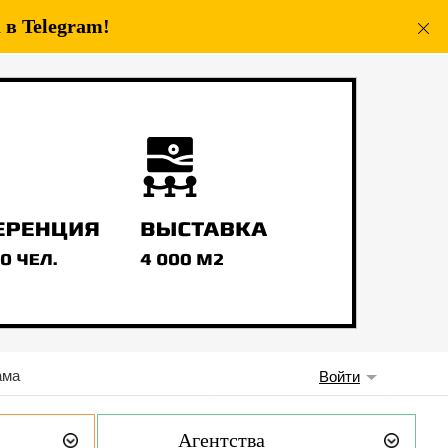
в Telegram!
ама
Войти
Агентства