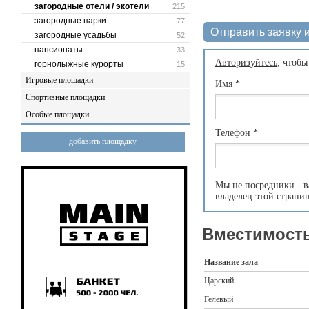
загородные отели / экотели
215
загородные парки
77
Отправить заявку и
загородные усадьбы
52
пансионаты
33
Авторизуйтесь
, чтобы
горнолыжные курорты
15
Игровые площадки
Имя
*
Спортивные площадки
Особые площадки
Телефон
*
добавить площадку
Мы не посредники - в
владелец этой страни
Вместимость
Название зала
Царский
Гелевый