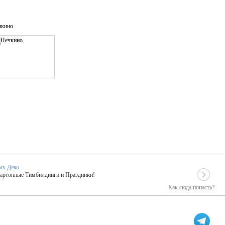
чкино
ых Деко
Картонные Тимбилдинги и Праздники!
Как сюда попасть?
EIDOSKOP
льное событие вашего праздника!