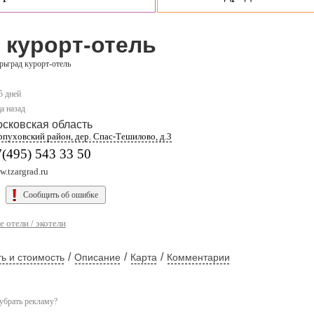
 курорт-отель
рьград курорт-отель
5 дней
а назад
сковская область
рпуховский район, дер. Спас-Тешилово, д.3
(495) 543 33 50
.tzargrad.ru
Сообщить об ошибке
 отели / экотели
/
/
/
ь и стоимость
Описание
Карта
Комментарии
убрать рекламу?