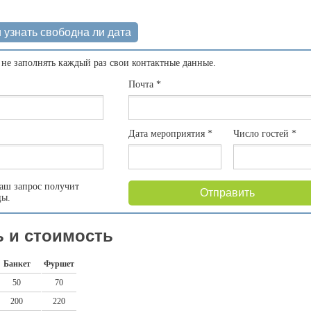
 узнать свободна ли дата
 не заполнять каждый раз свои контактные данные.
Почта
*
Дата мероприятия
*
Число гостей
*
аш запрос получит
Отправить
цы.
 и стоимость
Банкет
Фуршет
50
70
200
220