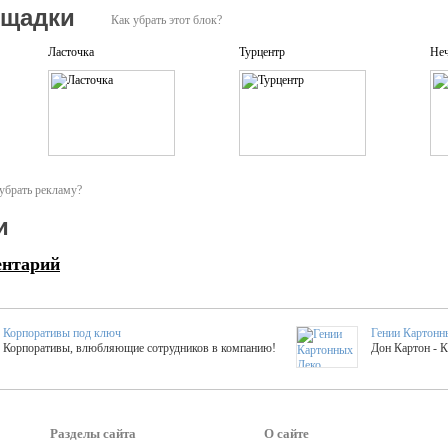
ощадки
Как убрать этот блок?
Ласточка
Турцентр
Не
убрать рекламу?
и
ентарий
Корпоративы под ключ
Гении Картонн
Корпоративы, влюбляющие сотрудников в компанию!
Дон Картон - 
Выездные мастер-клас
Группа KAL
Более 420 мастер-классов на выезде на мероприятие!
Яркое музыка
Разделы сайта
О сайте