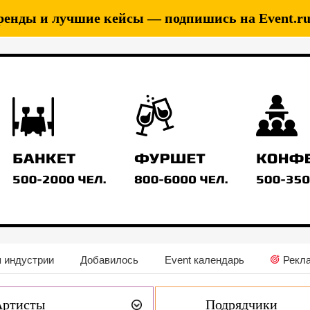
ренды и лучшие кейсы — подпишись на Event.ru 
 индустрии
Добавилось
Event календарь
Рекл
Артисты
Подрядчики