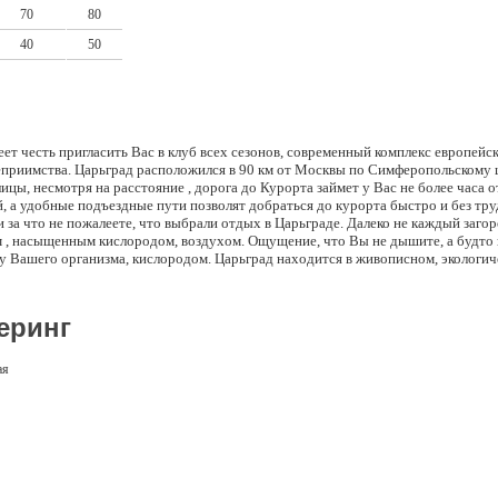
70
80
40
50
ет честь пригласить Вас в клуб всех сезонов, современный комплекс европейс
еприимства. Царьград расположился в 90 км от Москвы по Симферопольскому ш
лицы, несмотря на расстояние , дорога до Курорта займет у Вас не более час
й, а удобные подъездные пути позволят добраться до курорта быстро и без тру
 за что не пожалеете, что выбрали отдых в Царьграде. Далеко не каждый заго
м , насыщенным кислородом, воздухом. Ощущение, что Вы не дышите, а будто п
у Вашего организма, кислородом. Царьград находится в живописном, экологи
правом берегу Оки, одной из немногих рек московского региона, благоприятны
 Оки расположен ПРИОКСКО-ТЕРРАСНЫЙ ЗАПОВЕДНИК, которому присвоен с
ан питомник зубров, также на территории заповедника проживает небольшая г
еринг
ая точка Московской области, что и обеспечивает чистейший воздух. Удобное
зможности для знакомства с русской светской и православной историей и кул
жество достопримечательностей: археологический памятник ТЕШИЛОВСКОЕ
ая
ужения древней крепости. Усадьба «Дворяниново» - музей – усадьба А.Т.Боло
опедиста XVIII-XIX вв. Свято-Вознесенская Давидова Пустынь - Древний монас
происходят исцеления от болезней глаз и печени! В 10 км от курорта находится
ких страусов. Подробней со всеми возможными экскурсиями Вы можете ознако
 экскурсии». Архитектура и интерьеры зданий выполнены в стиле русского мод
альность и неповторимость Царьграда В уникальном природном ландшафте 
 корпуса, в которых находятся: 42 однокомнатных номера категории «КЛА