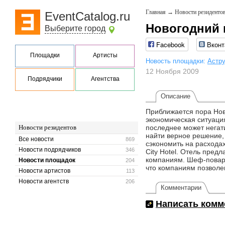
Главная
→
Новости резиденто
EventCatalog.ru
Новогодний 
Выберите город
Facebook
Вконт
Площадки
Артисты
Новость площадки:
Астр
12 Ноября 2009
Подрядчики
Агентства
Описание
Приближается пора Нов
экономическая ситуаци
Новости резидентов
последнее может негат
найти верное решение,
Все новости
869
сэкономить на расхода
Новости подрядчиков
346
City Hotel. Отель пред
компаниям. Шеф-повар 
Новости площадок
204
что компаниям позволен
Новости артистов
113
Новости агентств
206
Комментарии
Написать комм