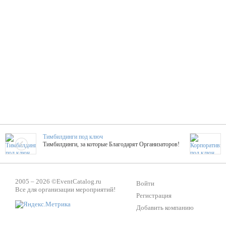
Тимбилдинги под ключ
Тимбилдинги, за которые Благодарят Организаторов!
Жажда Творчества
2005 – 2026 ©
EventCatalog.ru
ТОПовые мастер-классы на мероприятие! Гибкие цены!
Войти
Все для организации мероприятий!
Регистрация
Добавить компанию
ShowTex - Декор и Ди
Мас
ShowTex - производитель огнестойких декораций
ТОП