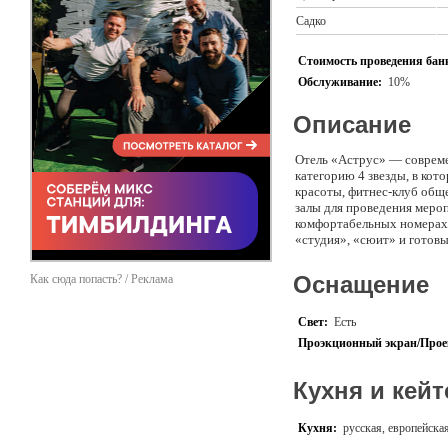
Садко
Стоимость проведения банк
Обслуживание:
10%
Описание
Отель «Аструс» — соврем
категорию 4 звезды, в кот
красоты, фитнес-клуб общ
залы для проведения мер
комфортабельных номерах 
«студия», «сюит» и готовы
Оснащение
Как сюда попасть? / Реклама
Свет:
Есть
Проэкционный экран/Прое
Кухня и кейт
Кухня:
русская, европейска