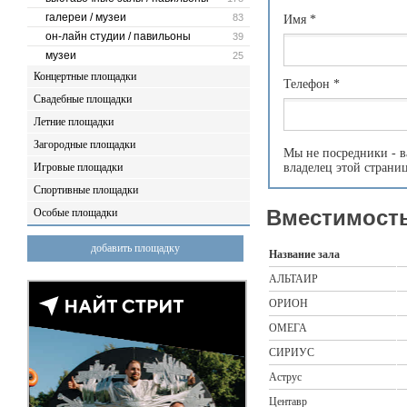
галереи / музеи
83
Имя
*
он-лайн студии / павильоны
39
музеи
25
Концертные площадки
Телефон
*
Свадебные площадки
Летние площадки
Загородные площадки
Мы не посредники - в
Игровые площадки
владелец этой страни
Спортивные площадки
Вместимость
Особые площадки
добавить площадку
Название зала
АЛЬТАИР
ОРИОН
ОМЕГА
СИРИУС
Аструс
Центавр