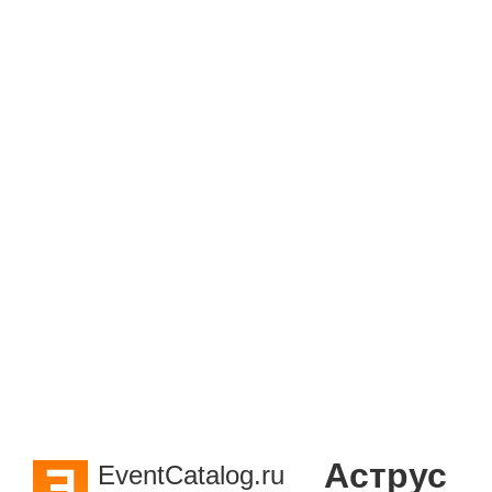
Аструс
EventCatalog.ru