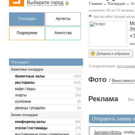
Выберите город
Главная
Площадки
→
→
Ас
в каталоге: 16 лет 11 месяцев
был на сайте:
больше месяц
Площадки
Артисты
М
Ле
Подрядчики
Агентства
+
www
Добавить в избранное
Площадки
Специализация:
ресторан
Банкетные площадки
банкетные залы
1523
Фото
/
Вместимост
рестораны
1225
кафе / бары
715
лофты
292
Реклама
Как 
особняки
89
дворцы / усадьбы
63
Бизнес-площадки
Отправить заявку и
конференц-залы
890
отели / гостиницы
275
Авторизуйтесь
, чтобы
выставочные залы / павильоны
178