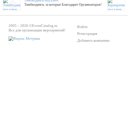
Тимбилдинги под ключ
Тимбилдинги, за которые Благодарят Организаторов!
Жажда Творчества
2005 – 2026 ©
EventCatalog.ru
ТОПовые мастер-классы на мероприятие! Гибкие цены!
Войти
Все для организации мероприятий!
Регистрация
Добавить компанию
ShowTex - Декор и Ди
Мас
ShowTex - производитель огнестойких декораций
ТОП
Группа «Москвичка»
3D 
Настроение, стиль, настоящий драйв в Ваш день!
Кажд
ПК Киловатт Уфа
Вячеслав Вер
Техническое обеспечение мероприятий
Ведущий - за 