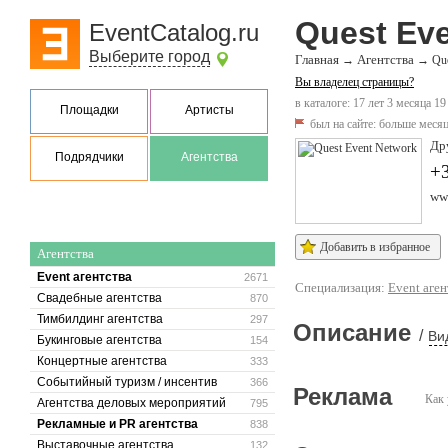
Quest Ev
EventCatalog.ru
Выберите город
Главная
Агентства
→
→
Qu
Вы владелец страницы?
в каталоге: 17 лет 3 месяца 19
Площадки
Артисты
был на сайте:
больше месяц
Др
Подрядчики
Агентства
+
ww
Добавить в избранное
Агентства
Event агентства
2671
Специализация:
Event аген
Свадебные агентства
870
Тимбилдинг агентства
297
Описание
/
Ви
Букинговые агентства
154
Концертные агентства
333
Событийный туризм / инсентив
366
Реклама
Как 
Агентства деловых мероприятий
795
Рекламные и PR агентства
838
Выставочные агентства
132