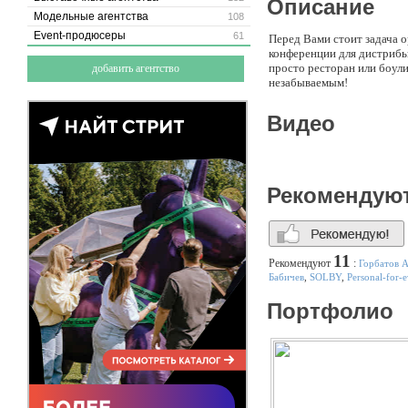
Описание
Модельные агентства
108
Event-продюсеры
61
Перед Вами стоит задача 
конференции для дистрибью
просто ресторан или боули
добавить агентство
незабываемым!
Видео
Рекомендую
11
Рекомендуют
:
Горбатов 
Бабичев
,
SOLBY
,
Personal-for-e
Портфолио