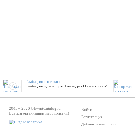
Тимбилдинги под ключ
Тимбилдинги, за которые Благодарят Организаторов!
Жажда Творчества
2005 – 2026 ©
EventCatalog.ru
ТОПовые мастер-классы на мероприятие! Гибкие цены!
Войти
Все для организации мероприятий!
Регистрация
Добавить компанию
ShowTex - Декор и Ди
Мас
ShowTex - производитель огнестойких декораций
ТОП