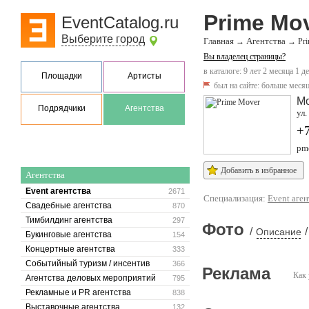
Prime Mo
EventCatalog.ru
Выберите город
Главная
Агентства
→
→
Pr
Вы владелец страницы?
в каталоге: 9 лет 2 месяца 1 д
Площадки
Артисты
был на сайте:
больше месяц
М
Подрядчики
Агентства
ул.
+
pmo
Добавить в избранное
Агентства
Event агентства
2671
Специализация:
Event аген
Свадебные агентства
870
Тимбилдинг агентства
297
Фото
/
/
Описание
Букинговые агентства
154
Концертные агентства
333
Событийный туризм / инсентив
366
Реклама
Как 
Агентства деловых мероприятий
795
Рекламные и PR агентства
838
Выставочные агентства
132