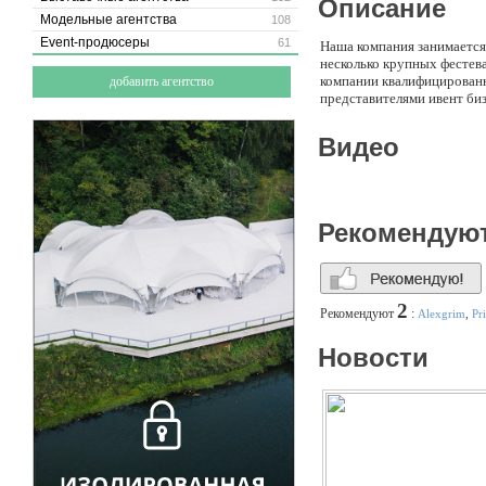
Описание
Модельные агентства
108
Event-продюсеры
61
Наша компания занимается
несколько крупных фестева
компании квалифицированн
добавить агентство
представителями ивент биз
Видео
Рекомендую
2
Рекомендуют
:
Alexgrim
,
Pr
Новости