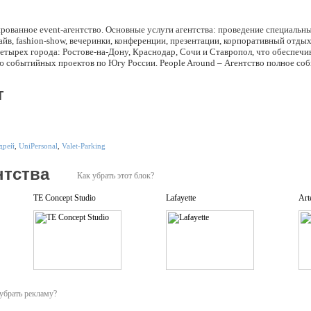
ированное event-агентство. Основные услуги агентства: проведение специаль
-драйв, fashion-show, вечеринки, конференции, презентации, корпоративный отд
четырех города: Ростове-на-Дону, Краснодар, Сочи и Ставропол, что обеспеч
ю событийных проектов по Югу России. People Around – Агентство полное со
т
дрей
,
UniPersonal
,
Valet-Parking
нтства
Как убрать этот блок?
TE Concept Studio
Lafayette
Art
убрать рекламу?