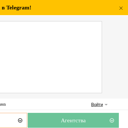
в Telegram!
ама
Войти
Агентства