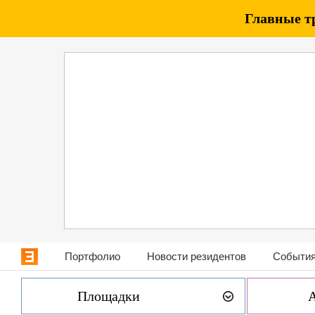
Главные т
Портфолио
Новости резидентов
События
Площадки