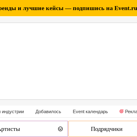
ренды и лучшие кейсы — подпишись на Event.ru 
 индустрии
Добавилось
Event календарь
Рекл
Артисты
Подрядчики