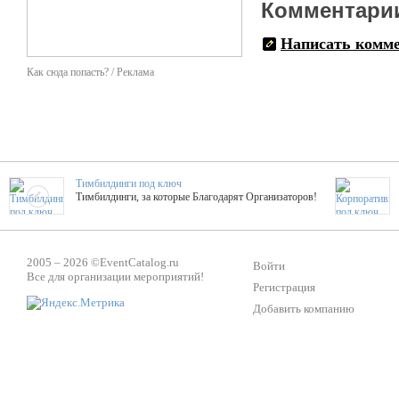
Комментари
Написать комм
Как сюда попасть? / Реклама
Тимбилдинги под ключ
Тимбилдинги, за которые Благодарят Организаторов!
Жажда Творчества
2005 – 2026 ©
EventCatalog.ru
ТОПовые мастер-классы на мероприятие! Гибкие цены!
Войти
Все для организации мероприятий!
Регистрация
Добавить компанию
ShowTex - Декор и Ди
Мас
ShowTex - производитель огнестойких декораций
ТОП
Группа «Москвичка»
3D 