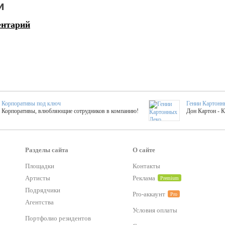
и
ентарий
Корпоративы под ключ
Гении Картонн
Корпоративы, влюбляющие сотрудников в компанию!
Дон Картон - 
Выездные мастер-клас
Группа KAL
Более 420 мастер-классов на выезде на мероприятие!
Яркое музыка
Разделы сайта
О сайте
Площадки
Контакты
Артисты
Реклама
Premium
тер-классы
Букинг компания №1
 25 активностей! Смета за 15 минут!
Оперативная информация о люб
Подрядчики
Pro-аккаунт
Pro
Агентства
Условия оплаты
Mapping
Портфолио резидентов
Хотите весело?