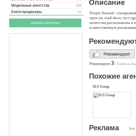
Описание
Модельные агентства
108
Event-продюсеры
61
People Around - специализ
open air, road show, тест
агентства расположены в 
добавить агентство
и качественную реализаци
Рекомендую
3
Рекомендуют
:
Горбатов Ан
Похожие аге
SLS Group
Реклама
Как 