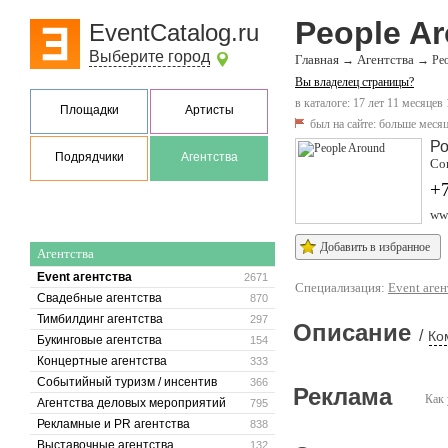
People A
EventCatalog.ru
Выберите город
Главная
Агентства
→
→
Pe
Вы владелец страницы?
в каталоге: 17 лет 11 месяцев
Площадки
Артисты
был на сайте:
больше месяц
Ро
Подрядчики
Агентства
Соц
+7
ww
Добавить в избранное
Агентства
Event агентства
2671
Специализация:
Event аген
Свадебные агентства
870
Тимбилдинг агентства
297
Описание
/
Ко
Букинговые агентства
154
Концертные агентства
333
Событийный туризм / инсентив
366
Реклама
Как 
Агентства деловых мероприятий
795
Рекламные и PR агентства
838
Выставочные агентства
132