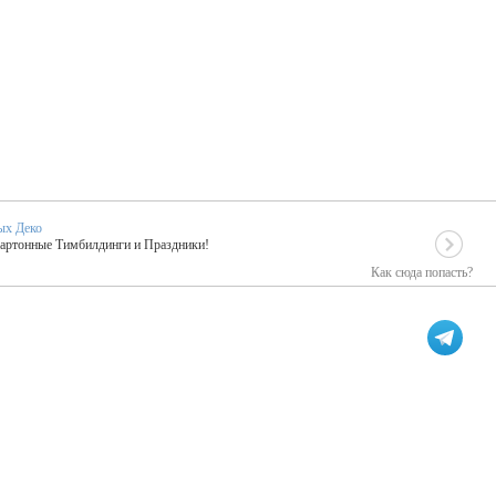
ых Деко
Картонные Тимбилдинги и Праздники!
Как сюда попасть?
EIDOSKOP
льное событие вашего праздника!
ых зарубежных артистах
ПК Киловатт Уфа