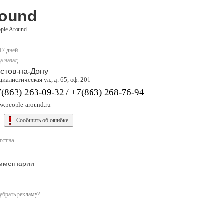
round
ople Around
 17 дней
а назад
стов-на-Дону
иалистическая ул., д. 65, оф. 201
/
(863) 263-09-32
+7(863) 268-76-94
w.people-around.ru
Сообщить об ошибке
тства
мментарии
убрать рекламу?