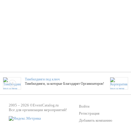
Тимбилдинги под ключ
Тимбилдинги, за которые Благодарят Организаторов!
Жажда Творчества
2005 – 2026 ©
EventCatalog.ru
ТОПовые мастер-классы на мероприятие! Гибкие цены!
Войти
Все для организации мероприятий!
Регистрация
Добавить компанию
ShowTex - Декор и Ди
Мас
ShowTex - производитель огнестойких декораций
ТОП