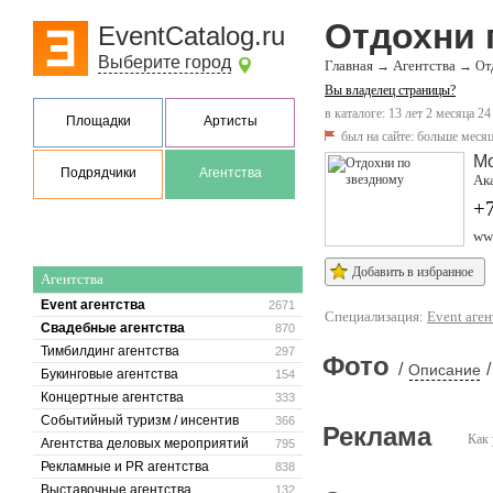
Отдохни 
EventCatalog.ru
Выберите город
Главная
Агентства
→
→
От
Вы владелец страницы?
в каталоге: 13 лет 2 месяца 24
Площадки
Артисты
был на сайте:
больше месяц
М
Подрядчики
Агентства
Ака
+7
ww
Добавить в избранное
Агентства
Event агентства
2671
Специализация:
Event аген
Свадебные агентства
870
Тимбилдинг агентства
297
Фото
/
/
Описание
Букинговые агентства
154
Концертные агентства
333
Событийный туризм / инсентив
366
Реклама
Как 
Агентства деловых мероприятий
795
Рекламные и PR агентства
838
Выставочные агентства
132