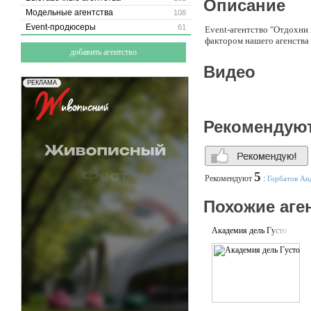
Описание
Модельные агентства
108
Event-продюсеры
61
Event-агентство "Отдохни
фактором нашего агенства
добавить агентство
Видео
Рекомендую
5
Рекомендуют
:
Горбатов Ан
Похожие аге
Академия дель Густо