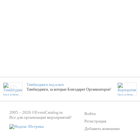
Тимбилдинги под ключ
Тимбилдинги, за которые Благодарят Организаторов!
Жажда Творчества
2005 – 2026 ©
EventCatalog.ru
ТОПовые мастер-классы на мероприятие! Гибкие цены!
Войти
Все для организации мероприятий!
Регистрация
Добавить компанию
ShowTex - Декор и Ди
Мас
ShowTex - производитель огнестойких декораций
ТОП