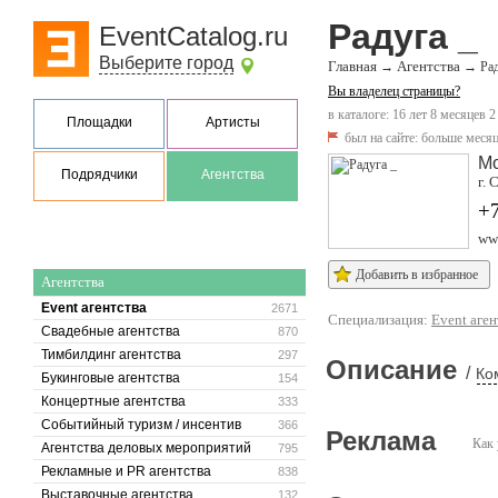
Радуга _
EventCatalog.ru
Выберите город
Главная
Агентства
→
→
Ра
Вы владелец страницы?
в каталоге: 16 лет 8 месяцев 2
Площадки
Артисты
был на сайте:
больше месяц
Мо
Подрядчики
Агентства
г. 
+7
ww
Добавить в избранное
Агентства
Event агентства
2671
Специализация:
Event аген
Свадебные агентства
870
Тимбилдинг агентства
297
Описание
/
Ко
Букинговые агентства
154
Концертные агентства
333
Событийный туризм / инсентив
366
Реклама
Как 
Агентства деловых мероприятий
795
Рекламные и PR агентства
838
Выставочные агентства
132