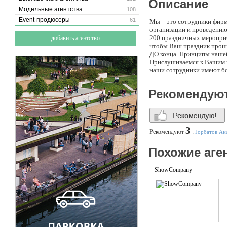
Описание
Модельные агентства
108
Event-продюсеры
61
Мы – это сотрудники фирм
организации и проведению
200 праздничных мероприя
добавить агентство
чтобы Ваш праздник проше
ДО конца. Принципы нашей
Прислушиваемся к Вашим п
наши сотрудники имеют бо
решения и эффективность.
время. Бюджет мероприяти
Рекомендую
корпоративными, так и с ч
3
Рекомендуют
:
Горбатов Ан
Похожие аге
ShowCompany