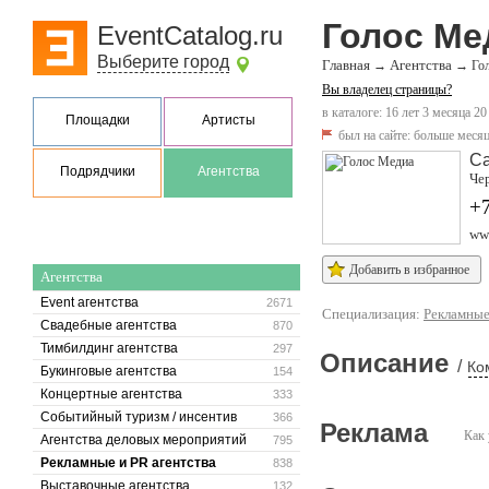
Голос Ме
EventCatalog.ru
Выберите город
Главная
Агентства
→
→
Го
Вы владелец страницы?
в каталоге: 16 лет 3 месяца 20
Площадки
Артисты
был на сайте:
больше месяц
С
Подрядчики
Агентства
Чер
+7
ww
Добавить в избранное
Агентства
Event агентства
2671
Специализация:
Рекламные
Свадебные агентства
870
Тимбилдинг агентства
297
Описание
/
Ко
Букинговые агентства
154
Концертные агентства
333
Событийный туризм / инсентив
366
Реклама
Как 
Агентства деловых мероприятий
795
Рекламные и PR агентства
838
Выставочные агентства
132