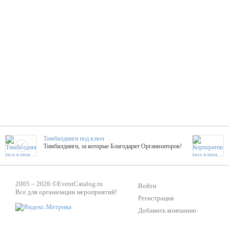
Тимбилдинги под ключ
Тимбилдинги, за которые Благодарят Организаторов!
Жажда Творчества
2005 – 2026 ©
EventCatalog.ru
ТОПовые мастер-классы на мероприятие! Гибкие цены!
Войти
Все для организации мероприятий!
Регистрация
Добавить компанию
ShowTex - Декор и Ди
Мас
ShowTex - производитель огнестойких декораций
ТОП