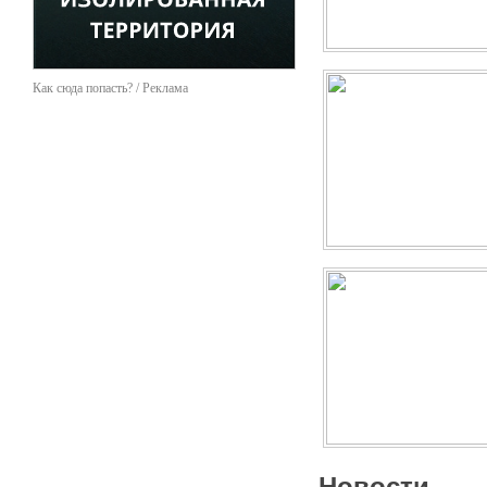
Аренда сценических конст
Трансфер к месту проведе
Видео и фотосъемка;
Создание корпоративного 
Подготовка сувениров, ко
Как сюда попасть? / Реклама
Дизайн и полиграфия;
Эксклюзивные «фишки»;
и многое другое.
Среди наших клиентов, так
ФК «УРАЛСИБ», Холдинг «
Главный Радиочастотный 
«Евросеть», «Росевробан
Нас выбирают те, кто цени
Новости