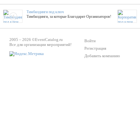
Тимбилдинги под ключ
Тимбилдинги, за которые Благодарят Организаторов!
Жажда Творчества
2005 – 2026 ©
EventCatalog.ru
ТОПовые мастер-классы на мероприятие! Гибкие цены!
Войти
Все для организации мероприятий!
Регистрация
Добавить компанию
ShowTex - Декор и Ди
Мас
ShowTex - производитель огнестойких декораций
ТОП
Группа «Москвичка»
3D 
Настроение, стиль, настоящий драйв в Ваш день!
Кажд
ПК Киловатт Уфа
Вячеслав Вер
Техническое обеспечение мероприятий
Ведущий - за 