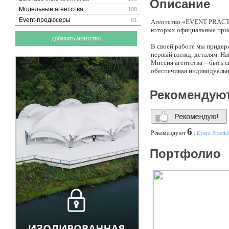
Описание
Модельные агентства
108
Event-продюсеры
61
Агентство «EVENT PRACTIC
которых официальные приё
добавить агентство
В своей работе мы придер
первый взгляд, деталям. Н
Миссия агентства – быть 
обеспечивая индивидуальн
Нашим приоритетом являют
контрагентами.
Рекомендую
МЫ ОРГАНИЗУЕМ:
Корпоративы
Деловые мероприят
6
Рекомендуют
:
Event Practic
Свадьбы
Частные мероприят
Портфолио
Командообразующи
Специальные меро
В перечень наших услуг в
Разработка концептуально
Подбор площадки и ее офо
Режиссура, организация ш
Кейтеринг;
Техническое обеспечение 