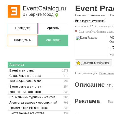
Event Pra
EventCatalog.ru
Выберите город
Главная
Агентства
→
→
Eve
Вы владелец страницы?
в каталоге: 12 лет 5 месяцев 2
Площадки
Артисты
был на сайте:
больше месяц
М
Подрядчики
Агентства
Ос
+
www
Добавить в избранное
Агентства
Event агентства
2671
Специализация:
Event аген
Свадебные агентства
870
Тимбилдинг агентства
297
Описание
/
По
Букинговые агентства
154
Концертные агентства
333
Событийный туризм / инсентив
366
Реклама
Как 
Агентства деловых мероприятий
795
Рекламные и PR агентства
838
Выставочные агентства
132