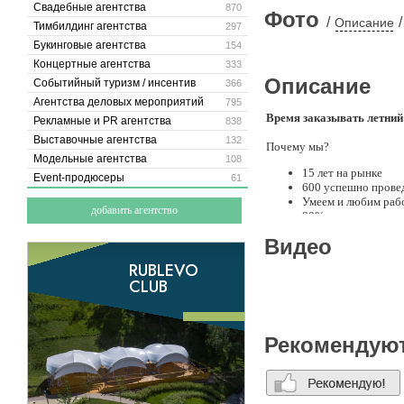
Свадебные агентства
870
Фото
/
/
Описание
Тимбилдинг агентства
297
Букинговые агентства
154
Концертные агентства
333
Описание
Событийный туризм / инсентив
366
Агентства деловых мероприятий
795
Время заказывать летний
Рекламные и PR агентства
838
Выставочные агентства
132
Почему мы?
Модельные агентства
108
15 лет на рынке
Event-продюсеры
61
600 успешно прове
Умеем и любим рабо
добавить агентство
80% клиентов возв
60% продаж – реко
Видео
Нам доверяют:
Midea, FOTON, Росгосстра
ЧР, Техносила и другие.
Наши события:
Рекомендую
Улучшают сплоченн
Повышают доверие 
Приносят хорошее 