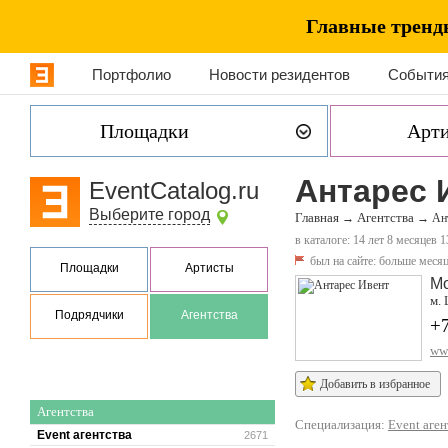
Главные тренды
Портфолио
Новости резидентов
События
Площадки
Арт
Антарес 
EventCatalog.ru
Выберите город
Главная
Агентства
→
→
Ан
в каталоге: 14 лет 8 месяцев 1
был на сайте:
больше месяц
Площадки
Артисты
М
м.
Подрядчики
Агентства
+
www
Добавить в избранное
Агентства
Специализация:
Event аген
Event агентства
2671