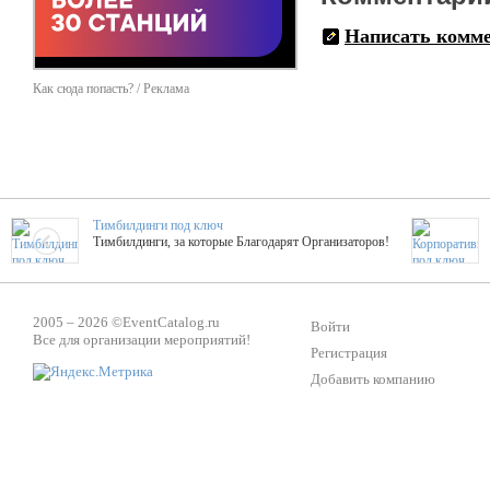
Написать комм
Как сюда попасть? / Реклама
Тимбилдинги под ключ
Тимбилдинги, за которые Благодарят Организаторов!
Жажда Творчества
2005 – 2026 ©
EventCatalog.ru
ТОПовые мастер-классы на мероприятие! Гибкие цены!
Войти
Все для организации мероприятий!
Регистрация
Добавить компанию
ShowTex - Декор и Ди
Мас
ShowTex - производитель огнестойких декораций
ТОП
Группа «Москвичка»
3D 