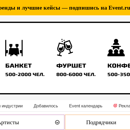
ренды и лучшие кейсы — подпишись на Event.ru 
 индустрии
Добавилось
Event календарь
Рекл
Артисты
Подрядчики