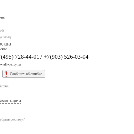
ена
ней
а назад
осква
сква
/
(495) 728-44-01
+7(903) 526-03-04
.all-party.ru
Сообщить об ошибке
тства
мментарии
убрать рекламу?