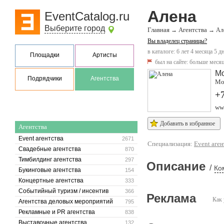
Алена
EventCatalog.ru
Выберите город
Главная
Агентства
→
→
Ал
Вы владелец страницы?
в каталоге: 6 лет 4 месяца 5 д
Площадки
Артисты
был на сайте:
больше месяц
М
Подрядчики
Агентства
Мо
+7
www
Добавить в избранное
Агентства
Event агентства
2671
Специализация:
Event аген
Свадебные агентства
870
Тимбилдинг агентства
297
Описание
/
Ко
Букинговые агентства
154
Концертные агентства
333
Событийный туризм / инсентив
366
Реклама
Как 
Агентства деловых мероприятий
795
Рекламные и PR агентства
838
Выставочные агентства
132