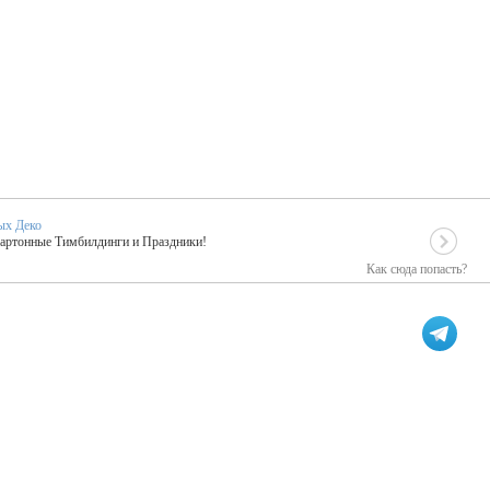
ых Деко
Картонные Тимбилдинги и Праздники!
Как сюда попасть?
EIDOSKOP
льное событие вашего праздника!
ых зарубежных артистах
ПК Киловатт Уфа