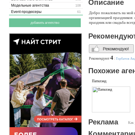
Описание
Модельные агентства
108
Event-продюсеры
61
Добро пожаловать на мой с
организацией праздников:
праздник или свадьба все
добавить агентство
Рекомендую
4
Рекомендуют
:
Горбатов Ан
Похожие аге
Патилэнд
Реклама
Как 
Комментари