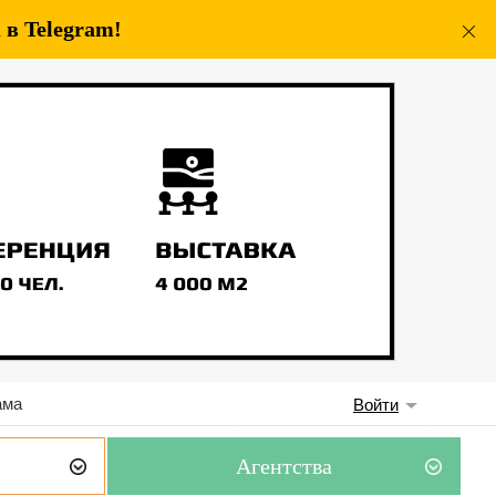
в Telegram!
ама
Войти
Агентства