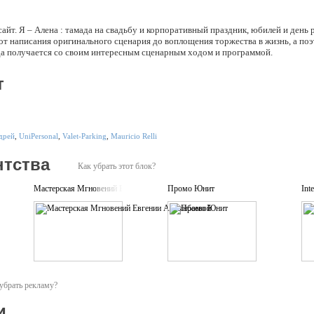
айт. Я – Алена : тамада на свадьбу и корпоративный праздник, юбилей и день
 от написания оригинального сценария до воплощения торжества в жизнь, а п
гда получается со своим интересным сценарным ходом и программой.
т
дрей
,
UniPersonal
,
Valet-Parking
,
Mauricio Relli
нтства
Как убрать этот блок?
Мастерская Мгновений Евгении Алтынбаевой
Промо Юнит
Int
убрать рекламу?
и