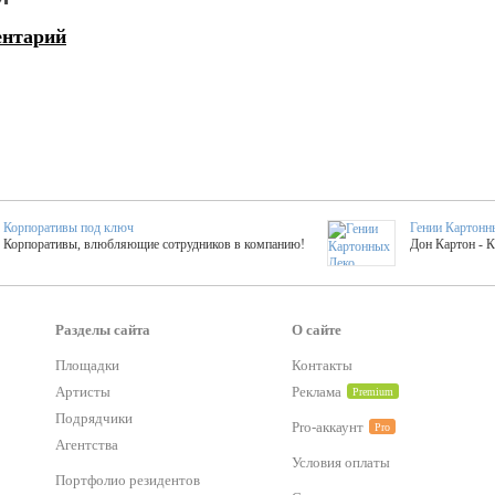
ентарий
Корпоративы под ключ
Гении Картонн
Корпоративы, влюбляющие сотрудников в компанию!
Дон Картон - 
Выездные мастер-клас
Группа KAL
Более 420 мастер-классов на выезде на мероприятие!
Яркое музыка
Разделы сайта
О сайте
Площадки
Контакты
Артисты
Реклама
Premium
тер-классы
Букинг компания №1
 25 активностей! Смета за 15 минут!
Оперативная информация о люб
Подрядчики
Pro-аккаунт
Pro
Агентства
Условия оплаты
Mapping
Портфолио резидентов
Хотите весело?