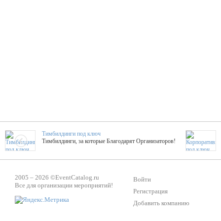
Тимбилдинги под ключ
Тимбилдинги, за которые Благодарят Организаторов!
Жажда Творчества
2005 – 2026 ©
EventCatalog.ru
ТОПовые мастер-классы на мероприятие! Гибкие цены!
Войти
Все для организации мероприятий!
Регистрация
Добавить компанию
ShowTex - Декор и Ди
Мас
ShowTex - производитель огнестойких декораций
ТОП