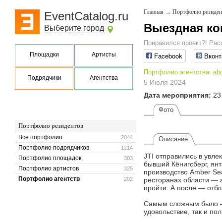
Главная
→
Портфолио резиден
EventCatalog.ru
Выездная ко
Выберите город
Понравился проект?! Рас
Площадки
Артисты
Facebook
Вконт
Портфолио агентства:
ab
Подрядчики
Агентства
5 Июля 2024
Дата мероприятия:
23
Фото
Портфолио резидентов
Все портфолио
2044
Описание
Портфолио подрядчиков
1214
JTI отправились в увл
Портфолио площадок
303
бывший Кёнигсберг, ян
Портфолио артистов
325
производство Amber Se
Портфолио агентств
202
ресторанах области — 
пройти. А после — отбл
Самым сложным было — 
удовольствие, так и пол