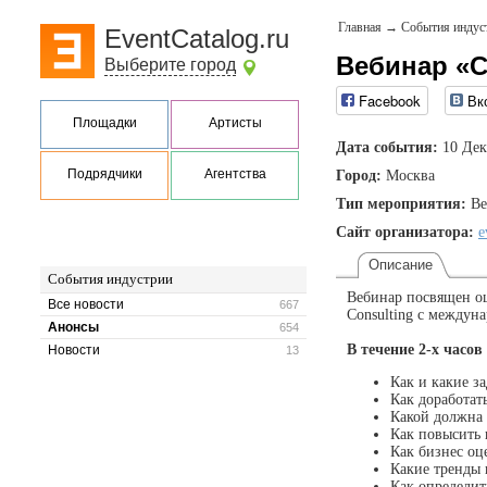
Главная
→
События индус
EventCatalog.ru
Вебинар «С
Выберите город
Facebook
Вк
Площадки
Артисты
Дата события:
10 Дек
Подрядчики
Агентства
Город:
Москва
Тип мероприятия:
Ве
Сайт организатора:
e
Описание
События индустрии
Вебинар посвящен оц
Все новости
667
Consulting с междун
Анонсы
654
В течение 2-х часо
Новости
13
Как и какие з
Как доработат
Какой должна 
Как повысить 
Как бизнес оц
Какие тренды 
Как определит