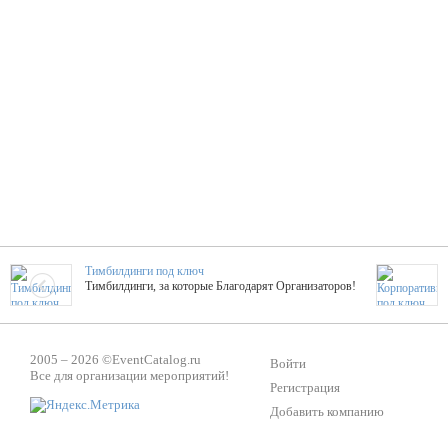
Тимбилдинги под ключ
Тимбилдинги, за которые Благодарят Организаторов!
Жажда Творчества
2005 – 2026 ©
EventCatalog.ru
ТОПовые мастер-классы на мероприятие! Гибкие цены!
Войти
Все для организации мероприятий!
Регистрация
Добавить компанию
ShowTex - Декор и Ди
Мас
ShowTex - производитель огнестойких декораций
ТОП