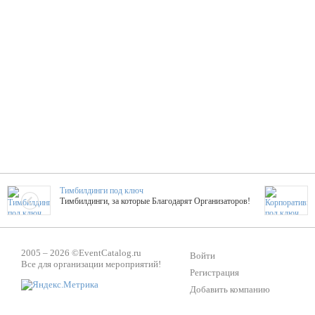
Тимбилдинги под ключ
Тимбилдинги, за которые Благодарят Организаторов!
Жажда Творчества
2005 – 2026 ©
EventCatalog.ru
ТОПовые мастер-классы на мероприятие! Гибкие цены!
Войти
Все для организации мероприятий!
Регистрация
Добавить компанию
ShowTex - Декор и Ди
Мас
ShowTex - производитель огнестойких декораций
ТОП