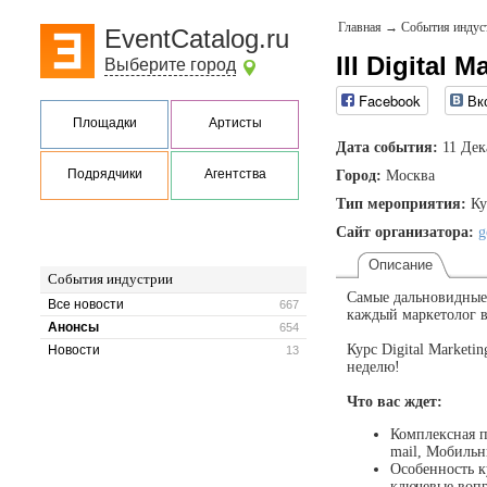
Главная
→
События индус
EventCatalog.ru
III Digital 
Выберите город
Facebook
Вк
Площадки
Артисты
Дата события:
11 Дек
Подрядчики
Агентства
Город:
Москва
Тип мероприятия:
Ку
Сайт организатора:
g
Описание
События индустрии
Самые дальновидные 
Все новости
667
каждый маркетолог в
Анонсы
654
Курс Digital Market
Новости
13
неделю!
Что вас ждет:
Комплексная п
mail, Мобильн
Особенность к
ключевые вопр