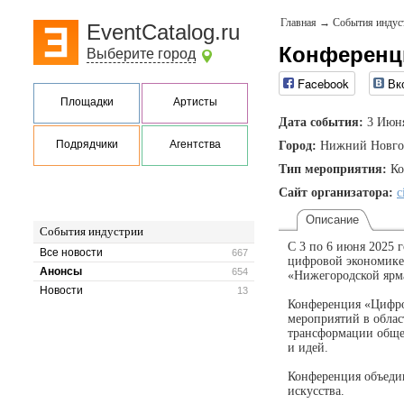
Главная
→
События индус
EventCatalog.ru
Конференц
Выберите город
Facebook
Вк
Площадки
Артисты
Дата события:
3 Июня
Подрядчики
Агентства
Город:
Нижний Новго
Тип мероприятия:
Ко
Сайт организатора:
c
Описание
События индустрии
С 3 по 6 июня 2025 
Все новости
667
цифровой экономике 
Анонсы
654
«Нижегородской ярм
Новости
13
Конференция «Цифро
мероприятий в облас
трансформации общес
и идей.
Конференция объедин
искусства.