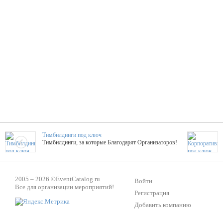
Тимбилдинги под ключ
Тимбилдинги, за которые Благодарят Организаторов!
Жажда Творчества
2005 – 2026 ©
EventCatalog.ru
ТОПовые мастер-классы на мероприятие! Гибкие цены!
Войти
Все для организации мероприятий!
Регистрация
Добавить компанию
ShowTex - Декор и Ди
Мас
ShowTex - производитель огнестойких декораций
ТОП