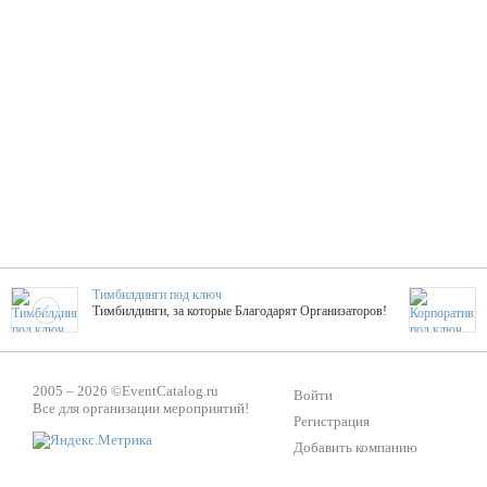
Тимбилдинги под ключ
Тимбилдинги, за которые Благодарят Организаторов!
Жажда Творчества
2005 – 2026 ©
EventCatalog.ru
ТОПовые мастер-классы на мероприятие! Гибкие цены!
Войти
Все для организации мероприятий!
Регистрация
Добавить компанию
ShowTex - Декор и Ди
Мас
ShowTex - производитель огнестойких декораций
ТОП