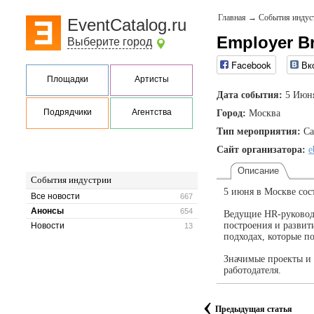
Главная
→
События индус
EventCatalog.ru
Employer B
Выберите город
Facebook
Вк
Площадки
Артисты
Дата события:
5 Июня
Подрядчики
Агентства
Город:
Москва
Тип мероприятия:
Са
Сайт организатора:
e
Описание
События индустрии
5 июня в Москве сос
Все новости
667
Анонсы
654
Ведущие HR-руководи
построения и развит
Новости
13
подходах, которые п
Значимые проекты и 
работодателя.
‹
Предыдущая статья