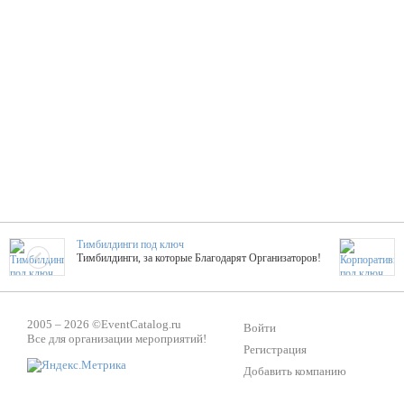
Тимбилдинги под ключ
Тимбилдинги, за которые Благодарят Организаторов!
Жажда Творчества
2005 – 2026 ©
EventCatalog.ru
ТОПовые мастер-классы на мероприятие! Гибкие цены!
Войти
Все для организации мероприятий!
Регистрация
Добавить компанию
ShowTex - Декор и Ди
Мас
ShowTex - производитель огнестойких декораций
ТОП