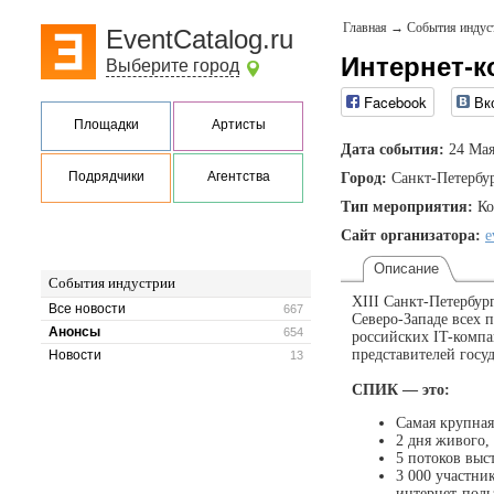
Главная
→
События индус
EventCatalog.ru
Интернет-к
Выберите город
Facebook
Вк
Площадки
Артисты
Дата события:
24 Мая
Подрядчики
Агентства
Город:
Санкт-Петербу
Тип мероприятия:
Ко
Сайт организатора:
e
Описание
События индустрии
XIII Санкт-Петербур
Все новости
667
Северо-Западе всех 
Анонсы
654
российских IT-компа
представителей госу
Новости
13
СПИК — это:
Самая крупная
2 дня живого,
5 потоков выс
3 000 участни
интернет-поль