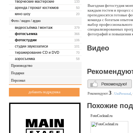
творческие мастерские
133
Выездная фотостудия монт
аренда / прокат костюмов
50
каждым гостем и процесс с
кино шоу
20
преподносятся готовые фо
команда с богатым опытом
Фото / видео / аудио
выбор профессионального 
видеосъёмка / монтаж
379
специализированных прогр
фотосъемка
фотографий и повышения к
366
съёмки и предложить вари
фотостудии
106
дальнейшего включения в 
Видео
студии звукозаписи
101
материалами; в стиле офо
тиражирование CD и DVD
70
или стили.
аэросъемка
58
Производство
Рекомендую
Подарки
Персонал
3
добавить подрядчика
Рекомендуют
:
UniPersonal
,
Похожие по
FotoCocktail.ru