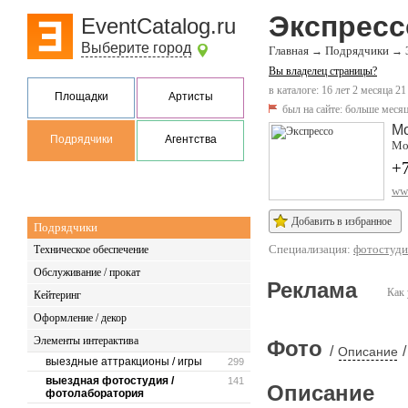
Экспресс
EventCatalog.ru
Выберите город
Главная
Подрядчики
→
→
Вы владелец страницы?
в каталоге: 16 лет 2 месяца 21
Площадки
Артисты
был на сайте:
больше месяц
М
Подрядчики
Агентства
Мос
+
www
Добавить в избранное
Подрядчики
Специализация:
фотостуд
Техническое обеспечение
Обслуживание / прокат
Реклама
Как 
Кейтеринг
Оформление / декор
Элементы интерактива
Фото
/
/
Описание
выездные аттракционы / игры
299
выездная фотостудия /
141
Описание
фотолаборатория