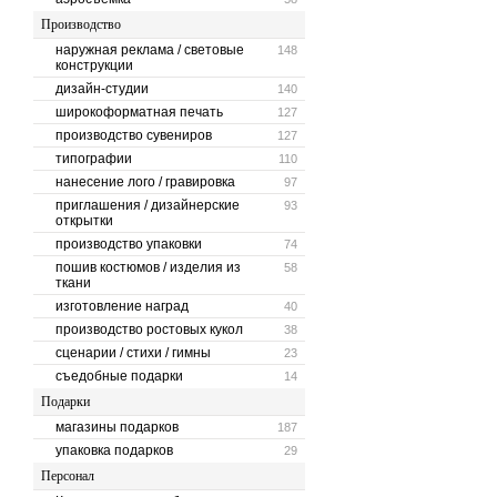
Производство
наружная реклама / световые
148
конструкции
дизайн-студии
140
широкоформатная печать
127
производство сувениров
127
типографии
110
нанесение лого / гравировка
97
приглашения / дизайнерские
93
открытки
производство упаковки
74
пошив костюмов / изделия из
58
ткани
изготовление наград
40
производство ростовых кукол
38
сценарии / стихи / гимны
23
съедобные подарки
14
Подарки
магазины подарков
187
упаковка подарков
29
Персонал