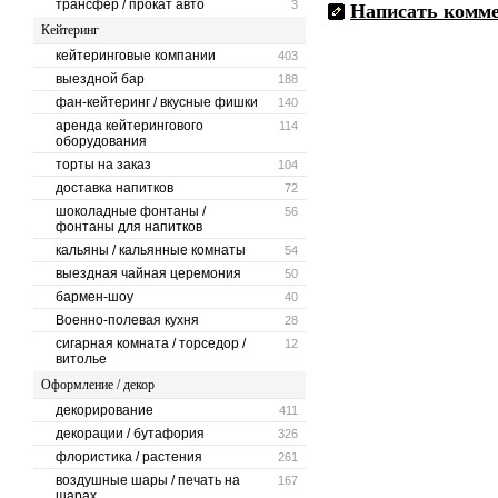
трансфер / прокат авто
3
Написать комм
Кейтеринг
кейтеринговые компании
403
выездной бар
188
фан-кейтеринг / вкусные фишки
140
аренда кейтерингового
114
оборудования
торты на заказ
104
доставка напитков
72
шоколадные фонтаны /
56
фонтаны для напитков
кальяны / кальянные комнаты
54
выездная чайная церемония
50
бармен-шоу
40
Военно-полевая кухня
28
сигарная комната / торседор /
12
витолье
Оформление / декор
декорирование
411
декорации / бутафория
326
флористика / растения
261
воздушные шары / печать на
167
шарах