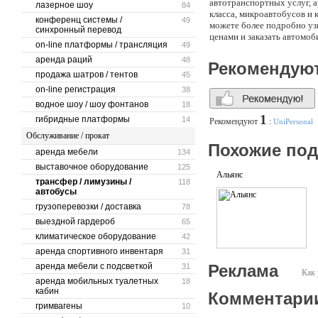
автотранспортных услуг, а
лазерное шоу
84
класса, микроавтобусов и
конференц системы /
49
можете более подробно уз
синхронный перевод
ценами и заказать автомоб
on-line платформы / трансляция
49
аренда раций
48
Рекомендую
продажа шатров / тентов
45
on-line регистрация
38
водное шоу / шоу фонтанов
18
1
гибридные платформы
14
Рекомендуют
:
UniPersonal
Обслуживание / прокат
Похожие по
аренда мебели
134
выставочное оборудование
125
Альянс
трансфер / лимузины /
118
автобусы
грузоперевозки / доставка
78
выездной гардероб
65
климатическое оборудование
42
аренда спортивного инвентаря
31
аренда мебели с подсветкой
Реклама
31
Как 
аренда мобильных туалетных
18
кабин
Комментари
гримвагены
10