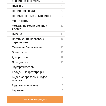
Клининговые службы
52
Грузчики
35
Промо-персонал
30
Промышленные альпинисты
26
Монтажники
23
Модели на мерпориятие /
16
Хостес
Охрана
15
Организация парковки /
14
парковщики
Стилисты / визажисты
13
Фотографы
12
Декораторы
12
Официанты
10
Звукорежиссеры
8
Свадебные фотографы
8
Видео-операторы / Видео-
7
монтаж
Художники по свету
5
Бармены
5
добавить подрядчика