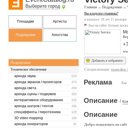
Выберите город
Главная
Подрядчики
→
→
Вы владелец страницы?
в каталоге: 18 лет 11 месяцев
Площадки
Артисты
был на сайте:
больше месяц
М
Подрядчики
Агентства
Вер
+7
www
Добавить в избранное
Подрядчики
Специализация:
трансфер 
Техническое обеспечение
аренда звука
523
Реклама
аренда экранов / проекторов
474
Как 
аренда света
459
аренда сцены / подиумов
320
Описание
интерактивное оборудование
242
/
Ко
аренда шатров / тентов
166
спецэффекты / пиротехника
129
Описание
3D video mapping
108
аренда генераторов
91
Добро пожаловать на сайт 