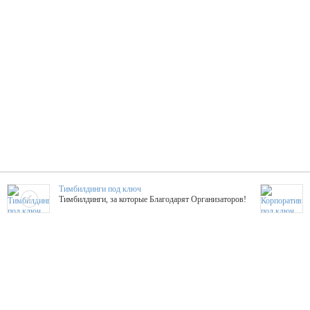
Тимбилдинги под ключ
Тимбилдинги, за которые Благодарят Организаторов!
Жажда Творчества
ТОПовые мастер-классы на мероприятие! Гибкие цены!
ShowTex - Декор и Ди
Мас
ShowTex - производитель огнестойких декораций
ТОП