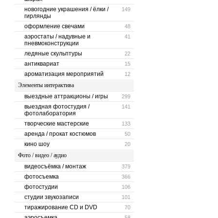
новогодние украшения / ёлки /
149
гирлянды
оформление свечами
48
аэростаты / надувные и
41
пневмоконструкции
ледяные скульптуры
22
антиквариат
15
ароматизация мероприятий
12
Элементы интерактива
выездные аттракционы / игры
299
выездная фотостудия /
141
фотолаборатория
творческие мастерские
133
аренда / прокат костюмов
50
кино шоу
20
Фото / видео / аудио
видеосъёмка / монтаж
379
фотосъемка
366
фотостудии
106
студии звукозаписи
101
тиражирование CD и DVD
70
аэросъемка
58