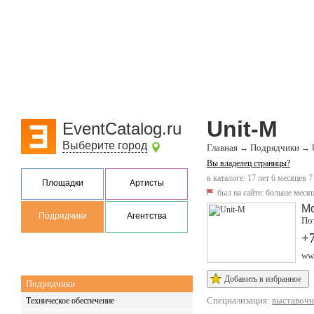
Unit-M
EventCatalog.ru
Выберите город
Главная
Подрядчики
→
→
Вы владелец страницы?
в каталоге: 17 лет 6 месяцев 7
Площадки
Артисты
был на сайте:
больше месяц
М
Подрядчики
Агентства
Пот
+7
ww
Добавить в избранное
Подрядчики
Специализация:
выставочн
Техническое обеспечение