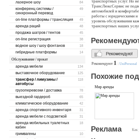
транспортных услуг. Но не
лазерное шоу
84
ТрансЛюксСервис не подве
конференц системы /
49
автомобилей и комфортабе
синхронный перевод
работы с юридическими и 
on-line платформы / трансляция
49
уровень обслуживания каж
транспортных наших услуг
аренда раций
48
решать задачи любой слож
продажа шатров / тентов
45
Рекомендую
on-line регистрация
38
водное шоу / шоу фонтанов
18
гибридные платформы
14
Обслуживание / прокат
1
Рекомендуют
:
UniPersonal
аренда мебели
134
выставочное оборудование
125
Похожие по
трансфер / лимузины /
118
автобусы
Мир аренды
грузоперевозки / доставка
78
выездной гардероб
65
климатическое оборудование
42
аренда спортивного инвентаря
31
аренда мебели с подсветкой
31
аренда мобильных туалетных
18
Реклама
кабин
Как 
гримвагены
10