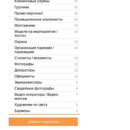
Клининговые службы
52
Грузчики
35
Промо-персонал
30
Промышленные альпинисты
26
Монтажники
23
Модели на мерпориятие /
16
Хостес
Охрана
15
Организация парковки /
14
парковщики
Стилисты / визажисты
13
Фотографы
12
Декораторы
12
Официанты
10
Звукорежиссеры
8
Свадебные фотографы
8
Видео-операторы / Видео-
7
монтаж
Художники по свету
5
Бармены
5
добавить подрядчика