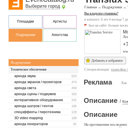
Выберите город
Главная
Подрядчики
→
→
Вы владелец страницы?
в каталоге: 6 лет 4 месяца 7 д
Площадки
Артисты
был на сайте:
больше месяц
М
Подрядчики
Агентства
Лес
+7
www
Добавить в избранное
Подрядчики
Специализация:
трансфер 
Техническое обеспечение
аренда звука
523
Реклама
аренда экранов / проекторов
474
Как 
аренда света
459
аренда сцены / подиумов
320
Описание
интерактивное оборудование
242
/
Ко
аренда шатров / тентов
166
спецэффекты / пиротехника
129
Описание
3D video mapping
108
аренда генераторов
91
На протяжении последних 