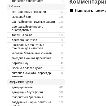
Комментари
трансфер / прокат авто
3
Кейтеринг
Написать комм
кейтеринговые компании
403
выездной бар
188
фан-кейтеринг / вкусные фишки
140
аренда кейтерингового
114
оборудования
торты на заказ
104
доставка напитков
72
шоколадные фонтаны /
56
фонтаны для напитков
кальяны / кальянные комнаты
54
выездная чайная церемония
50
бармен-шоу
40
Военно-полевая кухня
28
сигарная комната / торседор /
12
витолье
Оформление / декор
декорирование
411
декорации / бутафория
326
флористика / растения
261
воздушные шары / печать на
167
шарах