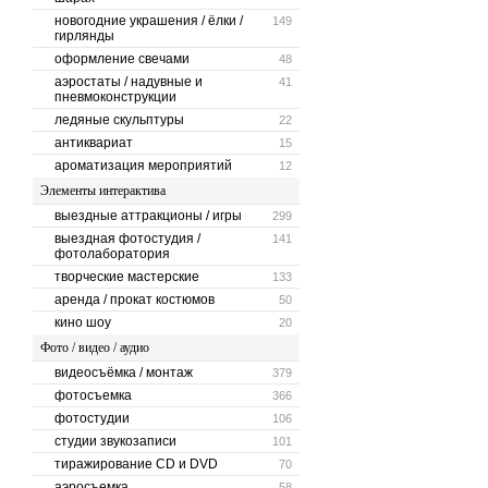
новогодние украшения / ёлки /
149
гирлянды
оформление свечами
48
аэростаты / надувные и
41
пневмоконструкции
ледяные скульптуры
22
антиквариат
15
ароматизация мероприятий
12
Элементы интерактива
выездные аттракционы / игры
299
выездная фотостудия /
141
фотолаборатория
творческие мастерские
133
аренда / прокат костюмов
50
кино шоу
20
Фото / видео / аудио
видеосъёмка / монтаж
379
фотосъемка
366
фотостудии
106
студии звукозаписи
101
тиражирование CD и DVD
70
аэросъемка
58