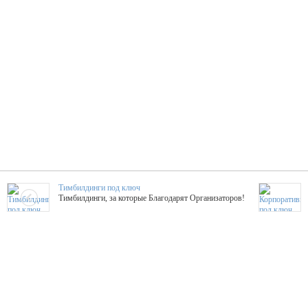
Тимбилдинги под ключ
Тимбилдинги, за которые Благодарят Организаторов!
Жажда Творчества
ТОПовые мастер-классы на мероприятие! Гибкие цены!
ShowTex - Декор и Ди
Мас
ShowTex - производитель огнестойких декораций
ТОП