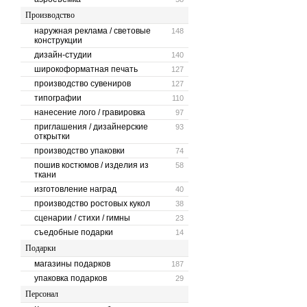
Производство
наружная реклама / световые
148
конструкции
дизайн-студии
140
широкоформатная печать
127
производство сувениров
127
типографии
110
нанесение лого / гравировка
97
приглашения / дизайнерские
93
открытки
производство упаковки
74
пошив костюмов / изделия из
58
ткани
изготовление наград
40
производство ростовых кукол
38
сценарии / стихи / гимны
23
съедобные подарки
14
Подарки
магазины подарков
187
упаковка подарков
29
Персонал