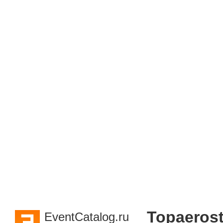
Topaerost
EventCatalog.ru