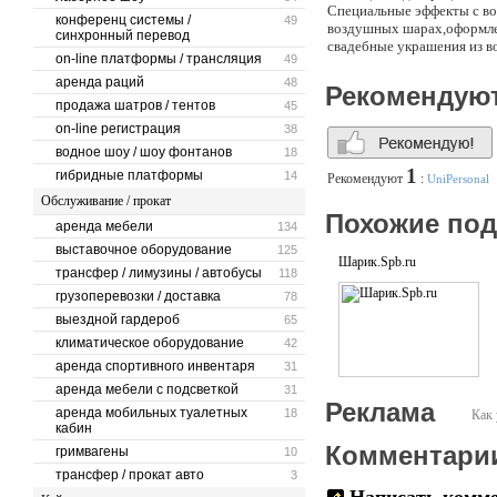
Специальные эффекты с в
конференц системы /
49
воздушных шарах,оформле
синхронный перевод
свадебные украшения из 
on-line платформы / трансляция
49
аренда раций
48
Рекомендую
продажа шатров / тентов
45
on-line регистрация
38
водное шоу / шоу фонтанов
18
1
гибридные платформы
14
Рекомендуют
:
UniPersonal
Обслуживание / прокат
Похожие по
аренда мебели
134
выставочное оборудование
125
Шарик.Spb.ru
трансфер / лимузины / автобусы
118
грузоперевозки / доставка
78
выездной гардероб
65
климатическое оборудование
42
аренда спортивного инвентаря
31
аренда мебели с подсветкой
31
Реклама
аренда мобильных туалетных
18
Как 
кабин
Комментари
гримвагены
10
трансфер / прокат авто
3