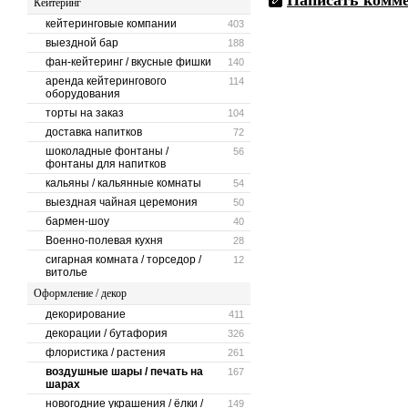
Написать комм
Кейтеринг
кейтеринговые компании
403
выездной бар
188
фан-кейтеринг / вкусные фишки
140
аренда кейтерингового
114
оборудования
торты на заказ
104
доставка напитков
72
шоколадные фонтаны /
56
фонтаны для напитков
кальяны / кальянные комнаты
54
выездная чайная церемония
50
бармен-шоу
40
Военно-полевая кухня
28
сигарная комната / торседор /
12
витолье
Оформление / декор
декорирование
411
декорации / бутафория
326
флористика / растения
261
воздушные шары / печать на
167
шарах
новогодние украшения / ёлки /
149