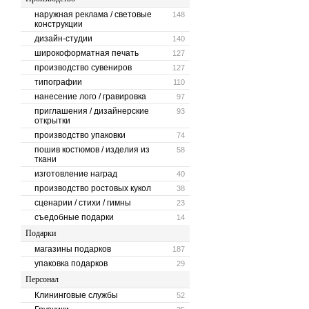
наружная реклама / световые
148
конструкции
дизайн-студии
140
широкоформатная печать
127
производство сувениров
127
типографии
110
нанесение лого / гравировка
97
приглашения / дизайнерские
93
открытки
производство упаковки
74
пошив костюмов / изделия из
58
ткани
изготовление наград
40
производство ростовых кукол
38
сценарии / стихи / гимны
23
съедобные подарки
14
Подарки
магазины подарков
187
упаковка подарков
29
Персонал
Клининговые службы
52