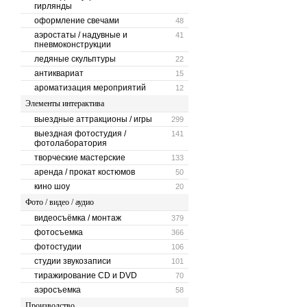
гирлянды
оформление свечами
48
аэростаты / надувные и
41
пневмоконструкции
ледяные скульптуры
22
антиквариат
15
ароматизация мероприятий
12
Элементы интерактива
выездные аттракционы / игры
299
выездная фотостудия /
141
фотолаборатория
творческие мастерские
133
аренда / прокат костюмов
50
кино шоу
20
Фото / видео / аудио
видеосъёмка / монтаж
379
фотосъемка
366
фотостудии
106
студии звукозаписи
101
тиражирование CD и DVD
70
аэросъемка
58
Производство