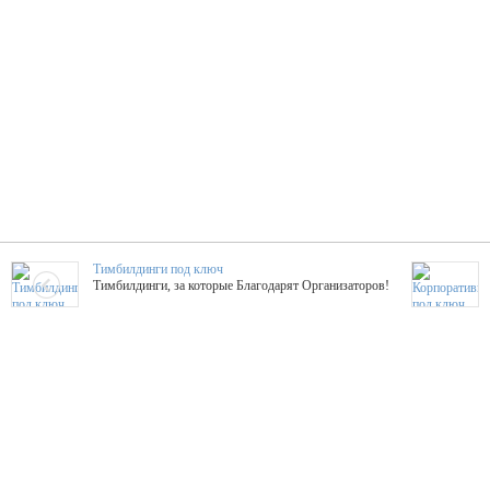
Тимбилдинги под ключ
Тимбилдинги, за которые Благодарят Организаторов!
Жажда Творчества
ТОПовые мастер-классы на мероприятие! Гибкие цены!
ShowTex - Декор и Ди
Мас
ShowTex - производитель огнестойких декораций
ТОП