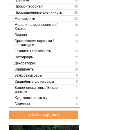
Грузчики
35
Промо-персонал
30
Промышленные альпинисты
26
Монтажники
23
Модели на мерпориятие /
16
Хостес
Охрана
15
Организация парковки /
14
парковщики
Стилисты / визажисты
13
Фотографы
12
Декораторы
12
Официанты
10
Звукорежиссеры
8
Свадебные фотографы
8
Видео-операторы / Видео-
7
монтаж
Художники по свету
5
Бармены
5
добавить подрядчика