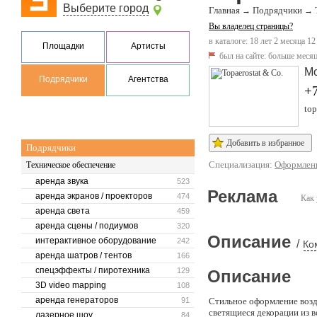
Выберите город
Главная
Подрядчики
→
→
Вы владелец страницы?
в каталоге: 18 лет 2 месяца 12
Площадки
Артисты
был на сайте:
больше месяц
М
Подрядчики
Агентства
+7
top
Добавить в избранное
Подрядчики
Специализация:
Оформлени
Техническое обеспечение
аренда звука
523
Реклама
аренда экранов / проекторов
474
Как 
аренда света
459
аренда сцены / подиумов
320
Описание
интерактивное оборудование
242
/
Ко
аренда шатров / тентов
166
спецэффекты / пиротехника
129
Описание
3D video mapping
108
аренда генераторов
91
Стильное оформление воз
светящиеся декорации из 
лазерное шоу
84