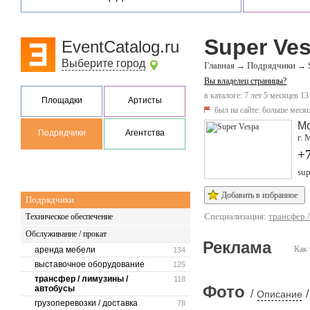
Super Ve
EventCatalog.ru
Выберите город
Главная
Подрядчики
→
→
Вы владелец страницы?
в каталоге: 7 лет 5 месяцев 13
Площадки
Артисты
был на сайте:
больше месяц
М
Подрядчики
Агентства
г. 
+
sup
Добавить в избранное
Подрядчики
Специализация:
трансфер 
Техническое обеспечение
Обслуживание / прокат
Реклама
Как 
аренда мебели
134
выставочное оборудование
125
трансфер / лимузины /
118
Фото
автобусы
/
/
Описание
грузоперевозки / доставка
78