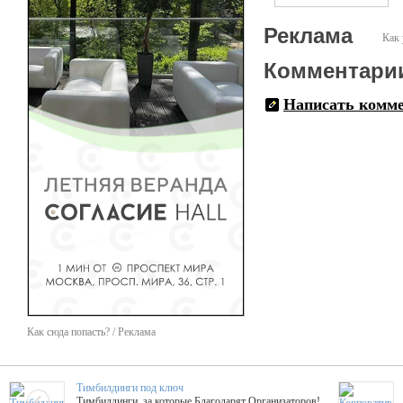
Реклама
Как 
Комментари
Написать комм
Как сюда попасть? / Реклама
Тимбилдинги под ключ
Тимбилдинги, за которые Благодарят Организаторов!