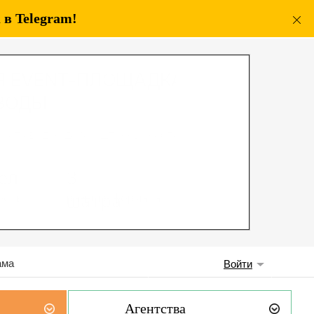
в Telegram!
ама
Войти
Агентства