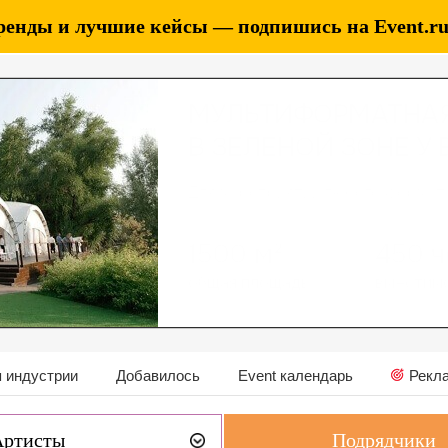
ренды и лучшие кейсы — подпишись на Event.ru 
 индустрии
Добавилось
Event календарь
Рекл
Артисты
Подрядчики