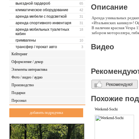
выездной гардероб
65
Описание
климатическое оборудование
42
аренда мебели с подсветкой
31
Аренда уникальных редких
«Итальянских каникул»! О
аренда спортивного инвентаря
31
В наличии красная Vespa 1
аренда мобильных туалетных
18
забором мотороллера, гибк
кабин
гримвагены
10
Видео
трансфер / прокат авто
3
Кейтеринг
Оформление / декор
Рекомендую
Элементы интерактива
Фото / видео / аудио
Производство
Подарки
Похожие по
Персонал
Weekend-Sochi
добавить подрядчика