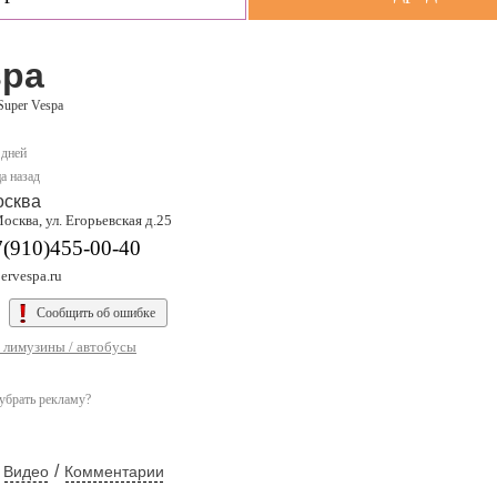
spa
Super Vespa
 дней
а назад
осква
Москва, ул. Егорьевская д.25
7(910)455-00-40
ervespa.ru
Сообщить об ошибке
/ лимузины / автобусы
убрать рекламу?
/
Видео
Комментарии