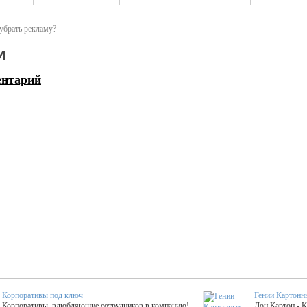
убрать рекламу?
и
ентарий
Корпоративы под ключ
Гении Картонн
Корпоративы, влюбляющие сотрудников в компанию!
Дон Картон - 