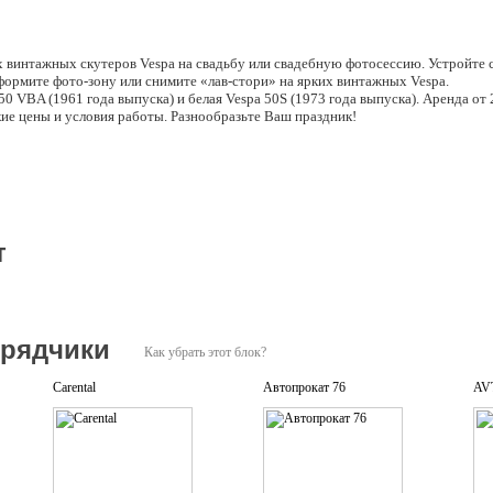
 винтажных скутеров Vespa на свадьбу или свадебную фотосессию. Устройте с
формите фото-зону или снимите «лав-стори» на ярких винтажных Vespa.
50 VBA (1961 года выпуска) и белая Vespa 50S (1973 года выпуска). Аренда от 2
ие цены и условия работы. Разнообразьте Ваш праздник!
т
дрядчики
Как убрать этот блок?
Carental
Автопрокат 76
AV