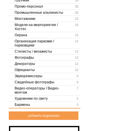
Грузчики
35
Промо-персонал
30
Промышленные альпинисты
26
Монтажники
23
Модели на мерпориятие /
16
Хостес
Охрана
15
Организация парковки /
14
парковщики
Стилисты / визажисты
13
Фотографы
12
Декораторы
12
Официанты
10
Звукорежиссеры
8
Свадебные фотографы
8
Видео-операторы / Видео-
7
монтаж
Художники по свету
5
Бармены
5
добавить подрядчика