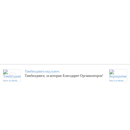
Тимбилдинги под ключ
Тимбилдинги, за которые Благодарят Организаторов!
Жажда Творчества
ТОПовые мастер-классы на мероприятие! Гибкие цены!
ShowTex - Декор и Ди
Мас
ShowTex - производитель огнестойких декораций
ТОП