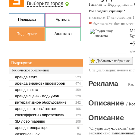
Выберите город
Главная
Подрядчики
→
→
Вы владелец страницы?
в каталоге: 17 лет 6 месяцев 1
Площадки
Артисты
был на сайте:
больше месяц
М
Подрядчики
Агентства
Буд
+7
ww
Добавить в избранное
Подрядчики
Специализация:
пошив кос
Техническое обеспечение
аренда звука
523
Реклама
аренда экранов / проекторов
474
Как 
аренда света
459
аренда сцены / подиумов
320
Описание
интерактивное оборудование
242
/
Ко
аренда шатров / тентов
166
спецэффекты / пиротехника
129
Описание
3D video mapping
108
аренда генераторов
91
"Студия шоу-костюма" спе
эксклюзивно выполненных 
лазерное шоу
84