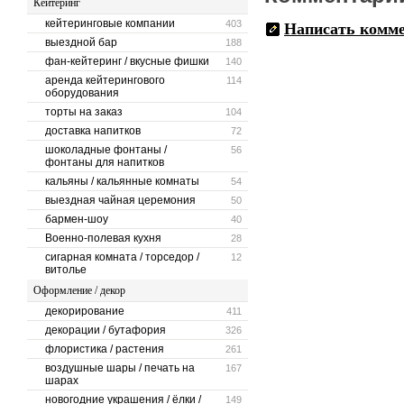
Кейтеринг
кейтеринговые компании
403
Написать комм
выездной бар
188
фан-кейтеринг / вкусные фишки
140
аренда кейтерингового
114
оборудования
торты на заказ
104
доставка напитков
72
шоколадные фонтаны /
56
фонтаны для напитков
кальяны / кальянные комнаты
54
выездная чайная церемония
50
бармен-шоу
40
Военно-полевая кухня
28
сигарная комната / торседор /
12
витолье
Оформление / декор
декорирование
411
декорации / бутафория
326
флористика / растения
261
воздушные шары / печать на
167
шарах
новогодние украшения / ёлки /
149