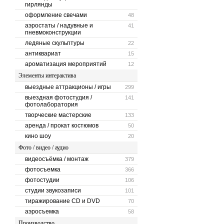
гирлянды
оформление свечами
48
аэростаты / надувные и
41
пневмоконструкции
ледяные скульптуры
22
антиквариат
15
ароматизация мероприятий
12
Элементы интерактива
выездные аттракционы / игры
299
выездная фотостудия /
141
фотолаборатория
творческие мастерские
133
аренда / прокат костюмов
50
кино шоу
20
Фото / видео / аудио
видеосъёмка / монтаж
379
фотосъемка
366
фотостудии
106
студии звукозаписи
101
тиражирование CD и DVD
70
аэросъемка
58
Производство