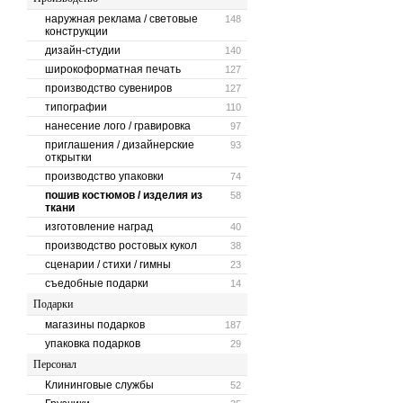
наружная реклама / световые
148
конструкции
дизайн-студии
140
широкоформатная печать
127
производство сувениров
127
типографии
110
нанесение лого / гравировка
97
приглашения / дизайнерские
93
открытки
производство упаковки
74
пошив костюмов / изделия из
58
ткани
изготовление наград
40
производство ростовых кукол
38
сценарии / стихи / гимны
23
съедобные подарки
14
Подарки
магазины подарков
187
упаковка подарков
29
Персонал
Клининговые службы
52