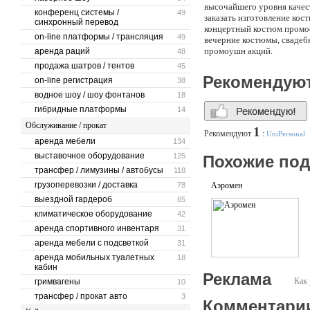
высочайшего уровня качес
конференц системы /
49
заказать изготовление кос
синхронный перевод
концертный костюм промоф
on-line платформы / трансляция
49
вечерние костюмы, свадебн
промоушн акций.
аренда раций
48
продажа шатров / тентов
45
Рекомендую
on-line регистрация
38
водное шоу / шоу фонтанов
18
гибридные платформы
14
Обслуживание / прокат
1
Рекомендуют
:
UniPersonal
аренда мебели
134
выставочное оборудование
125
Похожие по
трансфер / лимузины / автобусы
118
грузоперевозки / доставка
78
Аэромен
выездной гардероб
65
климатическое оборудование
42
аренда спортивного инвентаря
31
аренда мебели с подсветкой
31
аренда мобильных туалетных
18
кабин
Реклама
Как 
гримвагены
10
трансфер / прокат авто
3
Комментари