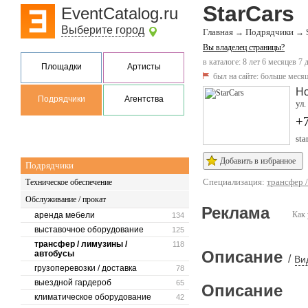
StarCars
EventCatalog.ru
Выберите город
Главная
Подрядчики
→
→
Вы владелец страницы?
в каталоге: 8 лет 6 месяцев 7 
Площадки
Артисты
был на сайте:
больше месяц
Но
Подрядчики
Агентства
ул.
+
sta
Добавить в избранное
Подрядчики
Специализация:
трансфер 
Техническое обеспечение
Обслуживание / прокат
Реклама
Как 
аренда мебели
134
выставочное оборудование
125
трансфер / лимузины /
118
Описание
автобусы
/
Ви
грузоперевозки / доставка
78
выездной гардероб
65
Описание
климатическое оборудование
42