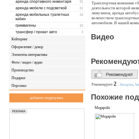
аренда спортивного инвентаря
31
Транспортная компания «S
деятельности которой явля
аренда мебели с подсветкой
31
лимузинов, аренда автобу
аренда мобильных туалетных
18
количеством транспортных
кабин
автомобили. В нашей комп
гримвагены
10
трансфер / прокат авто
3
Видео
Кейтеринг
Оформление / декор
Элементы интерактива
Рекомендую
Фото / видео / аудио
Производство
Подарки
2
Рекомендуют
:
Alexgrim
,
St
Персонал
Похожие по
добавить подрядчика
Megapolis