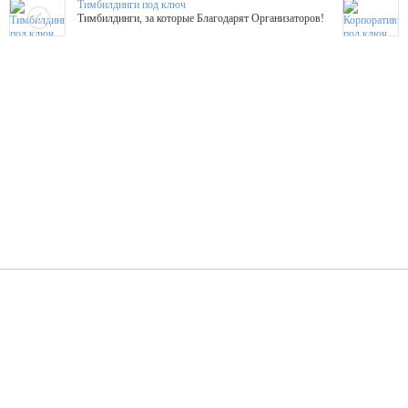
Тимбилдинги под ключ
Тимбилдинги, за которые Благодарят Организаторов!
Жажда Творчества
ТОПовые мастер-классы на мероприятие! Гибкие цены!
ShowTex - Декор и Ди
Мас
ShowTex - производитель огнестойких декораций
ТОП
Группа «Москвичка»
3D 
Настроение, стиль, настоящий драйв в Ваш день!
Кажд
ПК Киловатт Уфа
Вячеслав Вер
Техническое обеспечение мероприятий
Ведущий - за 