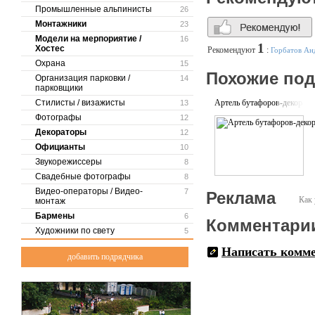
Промышленные альпинисты
26
Монтажники
23
Модели на мерпориятие /
16
1
Хостес
Рекомендуют
:
Горбатов Ан
Охрана
15
Похожие по
Организация парковки /
14
парковщики
Стилисты / визажисты
Артель бутафоров-декорато
13
Фотографы
12
Декораторы
12
Официанты
10
Звукорежиссеры
8
Свадебные фотографы
8
Видео-операторы / Видео-
7
Реклама
Как 
монтаж
Бармены
6
Комментари
Художники по свету
5
Написать комм
добавить подрядчика