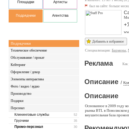
в каталоге: 13 лет 1 месяц 28 
Площадки
Артисты
был на сайте:
больше месяц
С
Подрядчики
Агентства
Мос
+7
www
Добавить в избранное
Подрядчики
Специализация:
Бармены
,
Техническое обеспечение
Обслуживание / прокат
Реклама
Как 
Кейтеринг
Оформление / декор
Элементы интерактива
Описание
/
Ко
Фото / видео / аудио
Производство
Описание
Подарки
Основанное в 2009 году к
Персонал
рынка BTL в Поволжском р
Клининговые службы
52
внушительная база промопе
Грузчики
35
Рекомендую
Промо-персонал
30