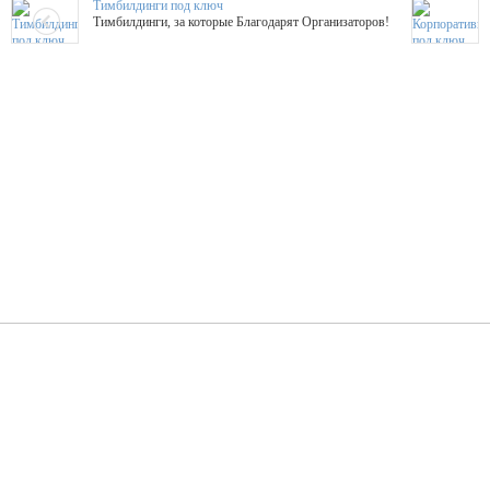
Тимбилдинги под ключ
Тимбилдинги, за которые Благодарят Организаторов!
Жажда Творчества
ТОПовые мастер-классы на мероприятие! Гибкие цены!
ShowTex - Декор и Ди
Мас
ShowTex - производитель огнестойких декораций
ТОП
Группа «Москвичка»
3D 
Настроение, стиль, настоящий драйв в Ваш день!
Кажд
ПК Киловатт Уфа
Вячеслав Вер
Техническое обеспечение мероприятий
Ведущий - за 