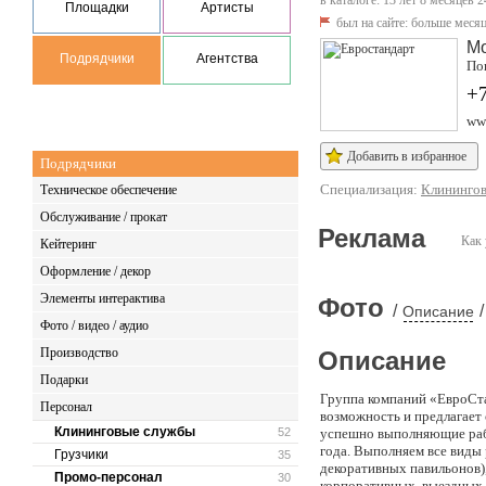
в каталоге: 13 лет 8 месяцев 2
Площадки
Артисты
был на сайте:
больше месяц
М
Подрядчики
Агентства
Пок
+7
www
Добавить в избранное
Подрядчики
Специализация:
Клининго
Техническое обеспечение
Обслуживание / прокат
Реклама
Как 
Кейтеринг
Оформление / декор
Элементы интерактива
Фото
/
/
Описание
Фото / видео / аудио
Производство
Описание
Подарки
Группа компаний «ЕвроСта
Персонал
возможность и предлагает
Клининговые службы
52
успешно выполняющие раб
года. Выполняем все виды
Грузчики
35
декоративных павильонов),
Промо-персонал
30
корпоративных, выездных 