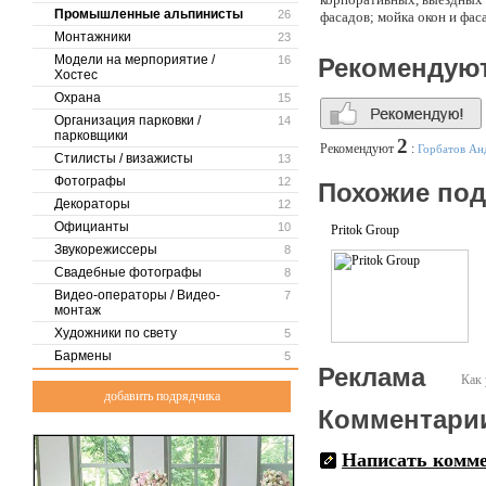
Промышленные альпинисты
26
фасадов; мойка окон и фа
мраморных, гранитных пов
Монтажники
23
реставрация предметов ант
Модели на мерпориятие /
16
Рекомендую
Компании, входящие в гру
Хостес
допуске к работам по эне
Охрана
15
о допуске к работам, кото
Организация парковки /
29042010-7716531742-2 от
14
парковщики
Москве и Московской обла
2
Рекомендуют
:
Горбатов Ан
государственную тайну. Н
Стилисты / визажисты
13
«Византий», Посольство Ф
Фотографы
12
Похожие по
компания «Сибирский цеме
Декораторы
12
ТСЖ, Управляющие компан
Официанты
10
Pritok Group
Звукорежиссеры
8
Свадебные фотографы
8
Видео-операторы / Видео-
7
монтаж
Художники по свету
5
Бармены
5
Реклама
Как 
добавить подрядчика
Комментари
Написать комм