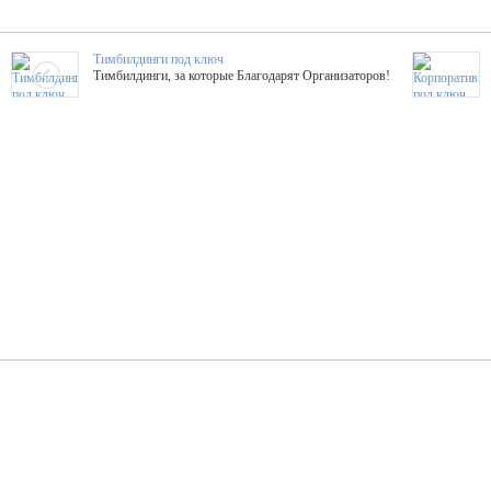
Тимбилдинги под ключ
Тимбилдинги, за которые Благодарят Организаторов!
Жажда Творчества
ТОПовые мастер-классы на мероприятие! Гибкие цены!
ShowTex - Декор и Ди
Мас
ShowTex - производитель огнестойких декораций
ТОП
Группа «Москвичка»
3D 
Настроение, стиль, настоящий драйв в Ваш день!
Кажд
ПК Киловатт Уфа
Вячеслав Вер
Техническое обеспечение мероприятий
Ведущий - за 