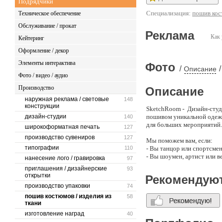
Подрядчики
Специализация:
пошив кос
Техническое обеспечение
Обслуживание / прокат
Реклама
Как 
Кейтеринг
Оформление / декор
Элементы интерактива
Фото
/
/
Описание
Фото / видео / аудио
Производство
Описание
наружная реклама / световые
148
конструкции
SketchRoom - Дизайн-студ
дизайн-студии
пошивом уникальной одежд
140
для больших мероприятий.
широкоформатная печать
127
производство сувениров
127
Мы поможем вам, если:
типографии
110
- Вы танцор или спортсмен
- Вы шоумен, артист или в
нанесение лого / гравировка
97
- Вы принимаете участие в
приглашения / дизайнерские
93
- Вы просто яркая личность
открытки
Рекомендую
производство упаковки
74
Какими вещи мы делаем:
— Сценические и театраль
пошив костюмов / изделия из
58
ткани
— Одежда для мероприятий
вечеринок, карнавальные 
изготовление наград
40
— Спортивные костюмы (фи