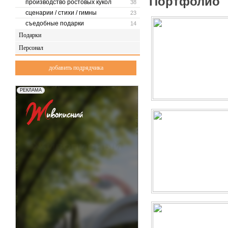
Портфолио
производство ростовых кукол
38
— Аксессуары и головные у
сценарии / стихи / гимны
23
— Танцевальные костюмы (
съедобные подарки
14
Оставляйте свои заявки у 
Подарки
Персонал
добавить подрядчика