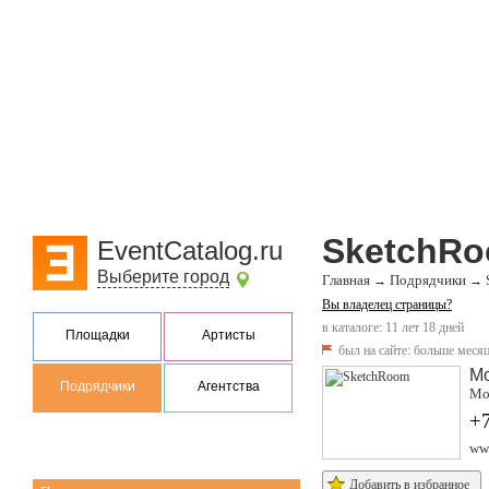
SketchR
EventCatalog.ru
Выберите город
Главная
Подрядчики
→
→
Вы владелец страницы?
в каталоге: 11 лет 18 дней
Площадки
Артисты
был на сайте:
больше месяц
М
Подрядчики
Агентства
Мо
+
ww
Добавить в избранное