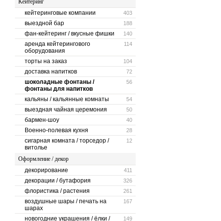
Кейтеринг
кейтеринговые компании
403
выездной бар
188
фан-кейтеринг / вкусные фишки
140
аренда кейтерингового
114
оборудования
торты на заказ
104
доставка напитков
72
шоколадные фонтаны /
56
фонтаны для напитков
кальяны / кальянные комнаты
54
выездная чайная церемония
50
бармен-шоу
40
Военно-полевая кухня
28
сигарная комната / торседор /
12
витолье
Оформление / декор
декорирование
411
декорации / бутафория
326
флористика / растения
261
воздушные шары / печать на
167
шарах
новогодние украшения / ёлки /
149