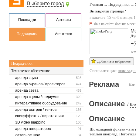
Выберите город
Главная
Подрядчики
→
→
Вы владелец страницы?
в каталоге: 15 лет 9 месяцев 1
Площадки
Артисты
был на сайте:
больше месяц
М
Подрядчики
Агентства
Дуб
+7
ww
Добавить в избранное
Подрядчики
Специализация:
шоколадны
Техническое обеспечение
аренда звука
523
Реклама
аренда экранов / проекторов
474
Как 
аренда света
459
аренда сцены / подиумов
320
Описание
интерактивное оборудование
242
/
Ко
аренда шатров / тентов
166
спецэффекты / пиротехника
129
Описание
3D video mapping
108
аренда генераторов
91
Шоколадный фонтан - это н
теплый шоколад. Погружая 
лазерное шоу
84