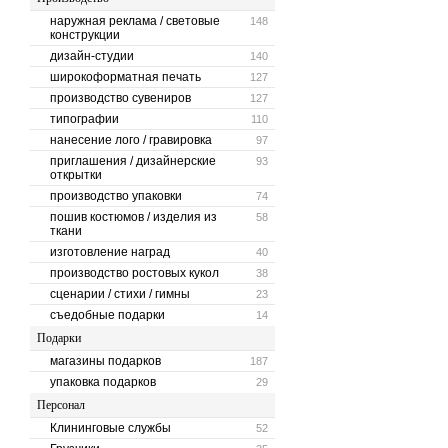
наружная реклама / световые
148
конструкции
дизайн-студии
140
широкоформатная печать
127
производство сувениров
127
типографии
110
нанесение лого / гравировка
97
приглашения / дизайнерские
93
открытки
производство упаковки
74
пошив костюмов / изделия из
58
ткани
изготовление наград
40
производство ростовых кукол
38
сценарии / стихи / гимны
23
съедобные подарки
14
Подарки
магазины подарков
187
упаковка подарков
29
Персонал
Клининговые службы
52