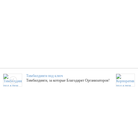
Тимбилдинги под ключ
Тимбилдинги, за которые Благодарят Организаторов!
Жажда Творчества
ТОПовые мастер-классы на мероприятие! Гибкие цены!
ShowTex - Декор и Ди
Мас
ShowTex - производитель огнестойких декораций
ТОП