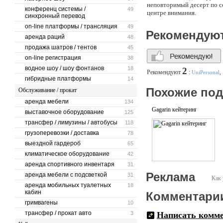
неповторимый десерт по с
конференц системы /
49
центре внимания.
синхронный перевод
on-line платформы / трансляция
49
Рекомендую
аренда раций
48
продажа шатров / тентов
45
on-line регистрация
38
водное шоу / шоу фонтанов
18
2
Рекомендуют
:
UniPersonal
,
гибридные платформы
14
Похожие по
Обслуживание / прокат
аренда мебели
134
Gagarin кейтеринг
выставочное оборудование
125
трансфер / лимузины / автобусы
118
грузоперевозки / доставка
78
выездной гардероб
65
климатическое оборудование
42
аренда спортивного инвентаря
31
Реклама
аренда мебели с подсветкой
31
Как 
аренда мобильных туалетных
18
кабин
Комментари
гримвагены
10
трансфер / прокат авто
3
Написать комм