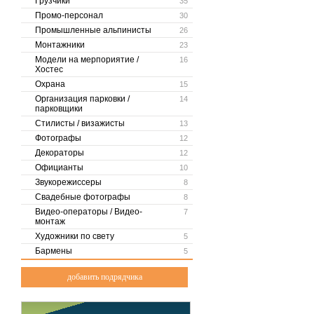
Грузчики
35
Промо-персонал
30
Промышленные альпинисты
26
Монтажники
23
Модели на мерпориятие /
16
Хостес
Охрана
15
Организация парковки /
14
парковщики
Стилисты / визажисты
13
Фотографы
12
Декораторы
12
Официанты
10
Звукорежиссеры
8
Свадебные фотографы
8
Видео-операторы / Видео-
7
монтаж
Художники по свету
5
Бармены
5
добавить подрядчика