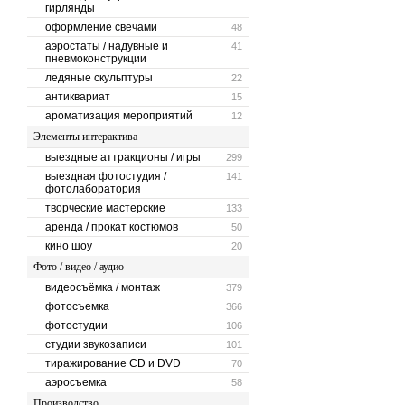
гирлянды
оформление свечами
48
аэростаты / надувные и
41
пневмоконструкции
ледяные скульптуры
22
антиквариат
15
ароматизация мероприятий
12
Элементы интерактива
выездные аттракционы / игры
299
выездная фотостудия /
141
фотолаборатория
творческие мастерские
133
аренда / прокат костюмов
50
кино шоу
20
Фото / видео / аудио
видеосъёмка / монтаж
379
фотосъемка
366
фотостудии
106
студии звукозаписи
101
тиражирование CD и DVD
70
аэросъемка
58
Производство