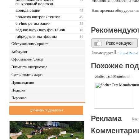
Московской области, а так
синхронный перевод
Наш арсенал оборудования
аренда раций
48
продажа шатров / тентов
45
· Видео: Светодиодные эк
on-line регистрация
38
Рекомендую
водное шоу / шоу фонтанов
· Сцена: Сценические ком
18
гибридные платформы
14
· Звук: Профессиональное 
Обслуживание / прокат
· Свет: Широкий парк сов
1
Кейтеринг
Рекомендуют
:
Royal Rental
Оформление / декор
· Инфраструктура: Столы, 
Похожие по
Элементы интерактива
· Эксклюзив: Организация 
Фото / видео / аудио
Shelter Тent Manufacturing
Нас выбирают для ключев
Производство
«Экспофоруме», ВК Фест,
артистов, как Олег Газман
Подарки
Персонал
Опытная бригада монтажни
Отдельно хотим выделить 
добавить подрядчика
размещения в любом заведе
Реклама
Как 
Будем рады стать для вас
Комментари
оперативно подготовить к