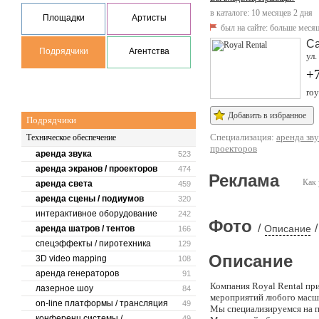
в каталоге: 10 месяцев 2 дня
Площадки
Артисты
был на сайте:
больше месяц
Са
Подрядчики
Агентства
ул.
+
roy
Добавить в избранное
Подрядчики
Специализация:
аренда зву
Техническое обеспечение
проекторов
аренда звука
523
аренда экранов / проекторов
474
Реклама
Как 
аренда света
459
аренда сцены / подиумов
320
интерактивное оборудование
242
Фото
/
/
Описание
аренда шатров / тентов
166
спецэффекты / пиротехника
129
Описание
3D video mapping
108
аренда генераторов
91
Компания Royal Rental пр
лазерное шоу
84
мероприятий любого масшт
on-line платформы / трансляция
49
Мы специализируемся на п
конференц системы /
49