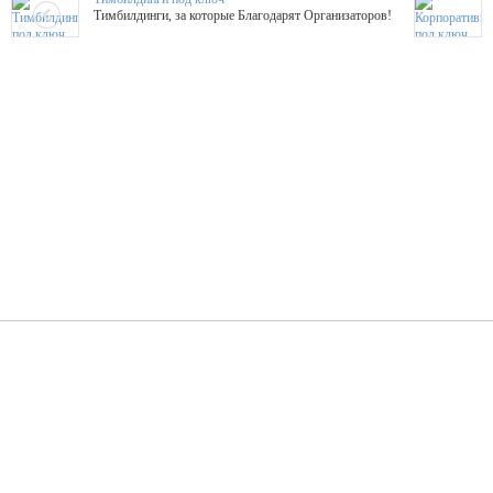
Тимбилдинги, за которые Благодарят Организаторов!
Жажда Творчества
ТОПовые мастер-классы на мероприятие! Гибкие цены!
ShowTex - Декор и Ди
Мас
ShowTex - производитель огнестойких декораций
ТОП
Группа «Москвичка»
3D 
Настроение, стиль, настоящий драйв в Ваш день!
Кажд
ПК Киловатт Уфа
Вячеслав Вер
Техническое обеспечение мероприятий
Ведущий - за 